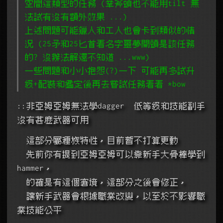
空間這類型的任務 (拿斧頭也不能用tilt 無
法試有沒有額外效果 ...)
上述問題可能獵人和工人也會卡到類似的情
況 (25矛和25匕首看名字噩夢開頭是該任務
的? 沒辦法解還不知道 ...www)
一些問題和小小抱怨(?)一下 可能再多試升
級+配裝和鑑定後再去嘗試任務看看 *bow
::非亞姆亞姆無法學dagger  低等級和技能副手
沒有甚麼武器可用
  這部分屬種族特性，目前暫不打算更動
  先前你有提到亞姆亞姆可以靠新手大骨棒學到
hammer，
  的確是有這個窘境，這部分之後會修正，
  讓新手武器會根據職業改變，以至於不影響職
業技能公平