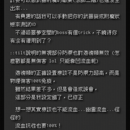
出來...
  有興趣的話我可以手動把你的武器變成附魔狀
態來測試XD
  不過殺噩夢空間的boss有個trick，不曉得你
有沒有運用到了？
::tilt說明的無視部分防禦也對遊魂類無效 (怎
麼戳都是無傷害 lol 只能靠凹流血耗)
  遊魂類的正確設置應該不是防禦力超高，而是
物理傷害100%免疫，
  雖然結果差不多，但是會造成誤會，
  這部分是我設定錯了，已修正
  想一想其實應該也不能流血...幽靈流血...怪
怪的
  流血抗性也要100%！