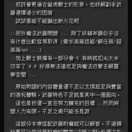
  或許會更適合蠻虎戰士的形象，也紓解副手武
器選擇過少的困境
  試試看能不能蹦出新火花吧
::另外魔法武器問題 ... 除了妖精斧頭似乎沒
有什麼比較容易取得 (需求高等技能/解任務/超
高等npc ...)
::加上戰士裝備有一部分會-% 有時就扣光大半
效率了 @.@ 好像無法達成足夠魔法攻擊去解噩
夢空間 ...
  原始物語的內容體量還不足以支撐起足夠豐富
的遊玩體驗，武器特色不足就是其中一個面向，
  這也是我還一直在努力擴充的目標...然而時
間人力有限，不足之處只能多見諒
  這部分本應搭配武器附魔就可以解套，不過預
計要可以做武器附魔的職業(法師二階)也還沒生