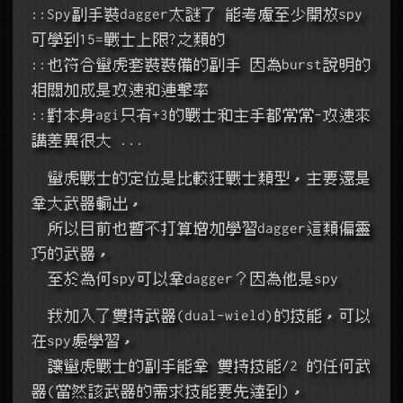
::Spy副手裝dagger太謎了 能考慮至少開放spy
可學到15=戰士上限?之類的
::也符合蠻虎套裝裝備的副手 因為burst說明的
相關加成是攻速和連擊率
::對本身agi只有+3的戰士和主手都常常-攻速來
講差異很大 ...
  蠻虎戰士的定位是比較狂戰士類型，主要還是
拿大武器輸出，
  所以目前也暫不打算增加學習dagger這類偏靈
巧的武器，
  至於為何spy可以拿dagger？因為他是spy
  我加入了雙持武器(dual-wield)的技能，可以
在spy處學習，
  讓蠻虎戰士的副手能拿 雙持技能/2 的任何武
器(當然該武器的需求技能要先達到)，