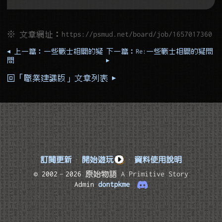
※ 文章網址：
https://psmud.net/board/job/1657017360
◂ 上一篇：一些戰士相關的疑
下一篇：Re:一些戰士相關的疑問
問
▸
回「職業建議版」文章列表 ▸
訂閱更新
·
開始遊玩
·
資料使用說明
© 2002–2026 原始物語
A Primitive Story
Admin
dontpkme