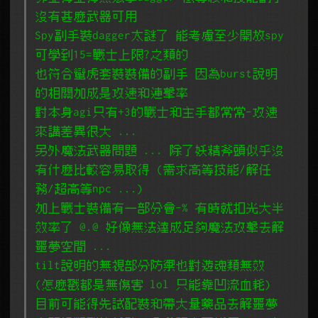
沒有甚麼武器可用
Spy副手裝dagger太謎了 能考慮至少開放spy
可學到15=戰士上限?之類的
也符合蠻虎套裝裝備的副手 因為burst說明
的相關加成是攻速和連擊率
對本身agi只有+3的戰士和主手都常常-攻速
來講差異很大 ...
另外魔法武器問題 ... 除了妖精斧頭似乎沒
有什麼比較容易取得 (需求高等技能/解任
務/超高等npc ...)
加上戰士裝備有一部分會-% 有時就扣光大半
效率了 @.@ 好像無法達成足夠魔法攻擊去解
噩夢空間 ...
tilt說明的無視部分防禦也對遊魂類無效
(怎麼戳都是無傷害 lol 只能靠凹流血耗)
目前可能得先試配裝和帶大量藥品去解噩夢