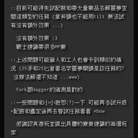
::目前可能得先試配裝和帶大量藥品去解噩夢空
間這類型的任務 (拿斧頭也不能用tilt 無法試
有沒有額外效果 ...)
  沒有額外效果 :3
  戰士建議帶很多MP藥
::上述問題可能獵人和工人也會卡到類似的情
況 (25矛和25匕首看名字噩夢開頭是該任務的? 
 沒辦法解還不知道 ...www)
  fork跟dagger的猜測是對的
::一些問題和小小抱怨(?)一下 可能再多試升級
+配裝和鑑定後再去嘗試任務看看 *bow
  感謝認真遊玩並提出具體的寶貴建議的每個玩
家