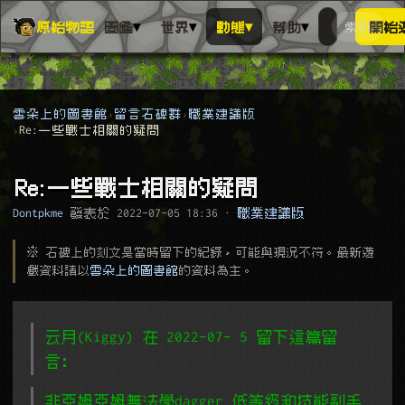
▾
▾
▾
▾
原始物語
圖鑑
世界
動態
幫助
索引
開始
搜人物、動
搜尋萬物索
雲朵上的圖書館
留言石碑群
職業建議版
Re:一些戰士相關的疑問
Re:一些戰士相關的疑問
Dontpkme
發表於
2022-07-05 18:36
·
職業建議版
※ 石碑上的刻文是當時留下的紀錄，可能與現況不符。最新遊
戲資料請以
雲朵上的圖書館
的資料為主。
云月(Kiggy) 在 2022-07- 5 留下這篇留
言﹕
非亞姆亞姆無法學dagger 低等級和技能副手