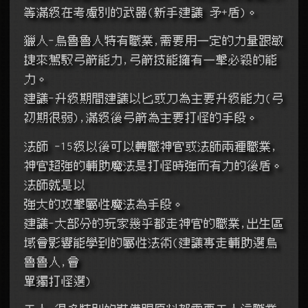
等滿級在考慮別的武器(新手建議 矛+盾)。
獵人-烏魯魯人特有職業,需要用一定的力量跟敏
捷來駕馭弓箭能力,弓箭技能擁有一擊必殺的能
力。
建議-升級期間建議以匕或刀為主要升級能力(弓
初期很弱),滿級後弓箭為主要打怪的手段。
法師 -15級以後可以轉職神官或法師兩種職業,
神官超強的輔助魔法是打怪時強而有力的後盾。
法師就是以
強大的攻擊屬性魔法為手段。
建議-大部分的玩家幾乎都走神官的職業,出生區
域會影響能學到的屬性法術(建議專走輔助選烏
魯魯人,會
單獨打怪選)