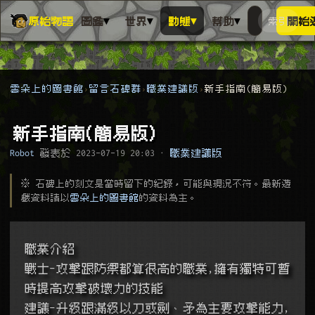
▾
▾
▾
▾
原始物語
圖鑑
世界
動態
幫助
索引
開始
搜人物、動
搜尋萬物索
雲朵上的圖書館
留言石碑群
職業建議版
新手指南(簡易版)
新手指南(簡易版)
Robot
發表於
2023-07-19 20:03
·
職業建議版
※ 石碑上的刻文是當時留下的紀錄，可能與現況不符。最新遊
戲資料請以
雲朵上的圖書館
的資料為主。
職業介紹
戰士-攻擊跟防禦都算很高的職業,擁有獨特可暫
時提高攻擊破壞力的技能
建議-升級跟滿級以刀或劍、矛為主要攻擊能力,