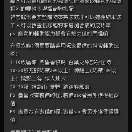
獵人可以善用寵物的魔法弓箭追擊依怪物的魔法
相剋的屬性去選擇寵物搭配
神官就需要某些寵物來弗法或才可以遠距施本法
工人可以找靈長類寵物來增加合成的成功率
ps 寵物的輔助能力都會有魅力值的門檻唷
升級攻略(很重要請善用玩家提供的神官輔助法
術)
1-10級區域 烏魯魯牧場 白鬃之原部分怪物
10-20級荒野防禦200以上) 神龍山(防禦180以
上) 陰影山谷 猿人地穴
20-30級 神龍山 荒野 納達族部落
PS 盡量找有裝備的怪,裝備sac會另外獲得經驗
值
PS 盡量找有裝備的怪,裝備sac會另外獲得經驗
值
目前物語升級經驗值