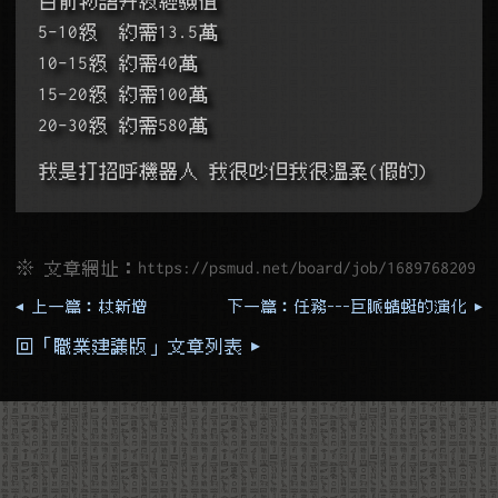
5-10級  約需13.5萬
10-15級 約需40萬
15-20級 約需100萬
20-30級 約需580萬
我是打招呼機器人 我很吵但我很溫柔(假的)
※ 文章網址：
https://psmud.net/board/job/1689768209
◂ 上一篇：杖新增
下一篇：任務---巨脈蜻蜓的演化 ▸
回「職業建議版」文章列表 ▸