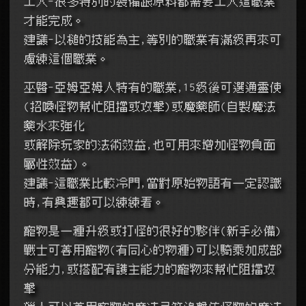
工人-很多特別的裝備跟原料都需要工人這職業
才能完成。
建議-以槌的技能為主,等別的職業有滿級再來可
慮練這個職業。
巫醫-亞姆亞姆人特有的職業,15級後可選通靈使
(招喚怪物幫忙阻擋或攻擊)或魔藥師(自製魔法
藥水來強化
或解除玩家的法術效益,也可用來增加怪物負面
屬性效益)。
建議-這職業比較冷門,當對原始物語有一定認識
時,有興趣都可以練練看。
寵物是一種升級或打怪的很好的夥伴(新手必備)
戰士可善用寵物(有同心的物種)可以騎乘加成部
分能力,或搭配有護主能力的寵物來幫忙阻擋攻
擊