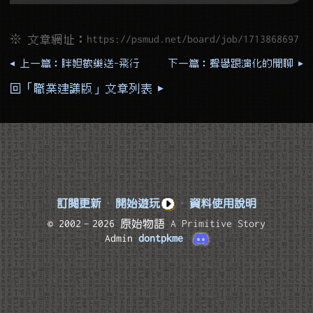
※ 文章網址：
https://psmud.net/board/job/1713868697
◂ 上一篇：胖妲歡樂送-飛行
下一篇：聲譽跟演化的閒聊 ▸
回「職業建議版」文章列表 ▸
訂閱更新
·
開始遊玩
·
資料使用說明
© 2002–2026 原始物語
A Primitive Story
Admin
dontpkme