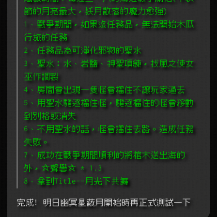
節的月亮最大，妖月散落的魔力愈強)
1、戰爭期間，如果沒任務品，無法開始木瓜
行旅的任務
2、任務品為可淨化邪物的聖水
3、聖水：水、岩鹽、神聖項鍊，找風之使女
巫作調製
4、房間會出現一隻怪會檔住不讓玩家過去
5、用聖水驅逐檔住怪，驅逐檔住的怪會移動
到別格或消失
6、不用聖水的話，怪會擋住去路。造成任務
失敗。
7、成功在戰爭期間順利的將棺木送出海的
外，☆聲譽☆ * 1.3
8、拿到Title--月光下共舞
完成! 明日幽冥星蔽月開始時再正式測試一下