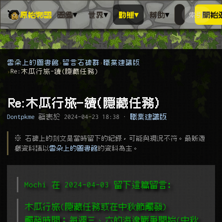
▾
▾
▾
▾
原始物語
圖鑑
世界
動態
幫助
索引
開始
搜人物、動
搜尋萬物索
雲朵上的圖書館
留言石碑群
職業建議版
Re:木瓜行旅-續(隱藏任務)
Re:木瓜行旅-續(隱藏任務)
Dontpkme
發表於
2024-04-23 18:38
·
職業建議版
※ 石碑上的刻文是當時留下的紀錄，可能與現況不符。最新遊
戲資料請以
雲朵上的圖書館
的資料為主。
Mochi 在 2024-04-03 留下這篇留言﹕
木瓜行旅(隱藏任務或在中秋節觸發)
觸發時間：每週三、六的海邊戰爭開始(中秋