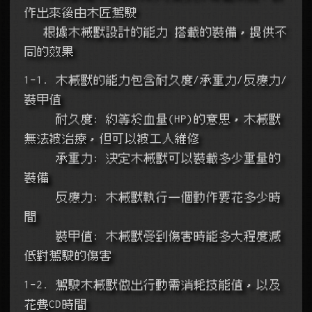
作出來後由木匠駕駛
   根據木械獸設計的能力 搭載的裝備，提供不
同的效果
1-1. 木械獸的能力包含耐久度/承重力/反應力/
裝甲值
     耐久度: 約等於血量(HP)的意思，木械獸
無法被治療，但可以被工人維修
     承重力: 決定木械獸可以裝載多少重量的
裝備
     反應力: 木械獸執行一個動作要花多少時
間
     裝甲值: 木械獸受到傷害時能多大程度減
低對駕駛的傷害
1-2. 駕駛木械獸做出行動需消耗技能值，以及
花費CD時間