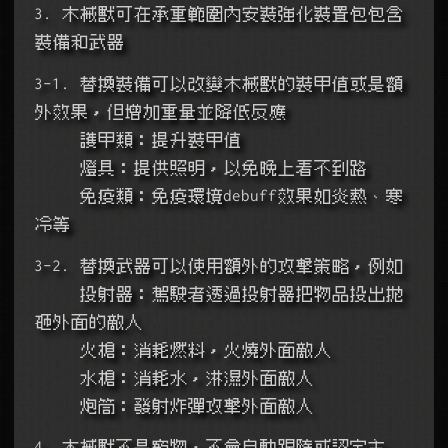
3. 木械獸可在承重範圍內安裝強化裝置包包含
裝備和武器
3-1. 替換裝備可以改變木械獸的裝甲值或是額
外效果，但增加重量並降低反應
     護甲類：提升裝甲值
     燈具：提供照明，以免晚上看不到路
     免疫類：免疫環境debuff效果如炎熱、寒
冷等
3-2. 替換武器可以使用額外的攻擊策略，例如
     投射器：駕駛者透過投射器把物品投出拋
砸外面的敵人
     火槍：消耗燃料，火燒外面敵人
     水槍：消耗水，淋濕外面敵人
     炮筒：發射炸彈攻擊外面敵人
4. 木械獸不是寵物，不會自動跟隨或認定主