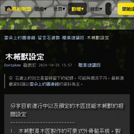
▾
▾
▾
▾
原始物語
圖鑑
世界
動態
幫助
索引
開始
搜人物、動
搜尋萬物索
雲朵上的圖書館
留言石碑群
職業建議版
木械獸設定
木械獸設定
Dontpkme
發表於
2024-10-25 15:57
·
職業建議版
※ 石碑上的刻文是當時留下的紀錄，可能與現況不符。最新遊
戲資料請以
雲朵上的圖書館
的資料為主。
分享目前進行中以及預定的木匠技能木械獸的相
關設定
------------------------
1. 木械獸是木匠製作的可乘式外骨骼系統，製