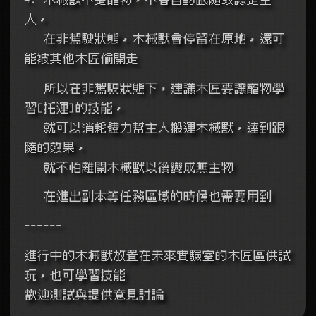
人，
   在非駕駛狀態，木械獸會停留在原地，還可
能被其他木匠偷開走
   所以在非駕駛狀態下，建議木匠要讓寵物學
習[托運]的技能，
   就可以消耗體力幫主人搬運木械獸，達到跟
隨的效果，
   就不怕離開木械獸以後變成無主物
   在進出副本等任務區域的時候也需要用到
------
進行中的木械獸放置在未來實驗室的木匠區供試
玩，也可學習技能
歡迎測試與提供意見討論