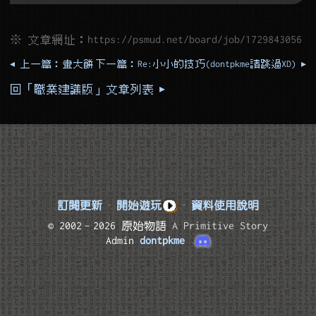
※ 文章網址：
https://psmud.net/board/job/1729843056
◂ 上一篇：畫大餅
下一篇：Re:小小的技巧(dontpkme請跳過XD) ▸
回「職業建議版」文章列表 ▸
訂閱更新
·
開始遊玩
·
資料使用說明
© 2002–2026 原始物語
A Primitive Story
Admin
dontpkme