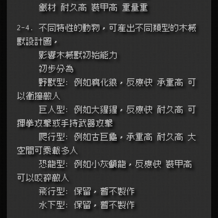
     鐵材 耐久高 裝甲高 重量重
2-4. 不同特性的動物，可產出不同類型的木械
獸設計圖，
     影響木械獸初始能力
     初步分為
     野獸型: 例如腐化狼，反應快 承重高 可
以衝撞敵人
     巨人型: 例如大猩猩，反應快 耐久高 可
揮拳攻擊或手持武器攻擊
     爬行型: 例如古巨龜，承重高 耐久高 大
空間可乘載多人
     恐龍型: 例如小灰顱龍，反應快 裝甲高 
可以咬碎敵人
     飛行型: 保留，暫不製作
     水下型: 保留，暫不製作