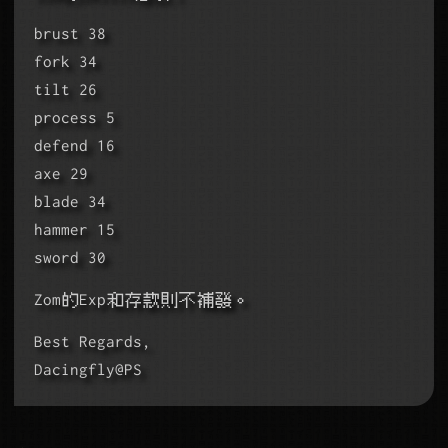
brust 38
fork 34
tilt 26
process 5
defend 16
axe 29
blade 34
hammer 15
sword 30
Zom的Exp和存款則不補發。
Best Regards,
Dacingfly@PS