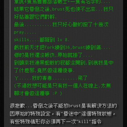
單挑4隻烏魯魯部落戰士+一隻有名字的....
結果它昏倒之後,brust死也使不出來...我只
好站著跟它們對幹.
最後...........我只好心酸的按了十幾次
pray.....
skills....都降到 lv 8.
虧我前天才把fork練到36,brust練到滿....
慘的是我還沒報仇,原始就掛了....
到頭來我連黑蛇戟的屁都沒聞到,到底我是中
了什麼邪,竟然做這種傻事.
ㄚ.....我的青春..........飛了
(不過我想可能是只有我一個人在線上,太無
聊才會做這種事 :P )
很抱歉...昏倒之後不能放brust是有解決方法的
因原始的特殊設定，有"昏迷中"這個特殊狀態，
有些特殊情形你必須再下一次"kill"指令