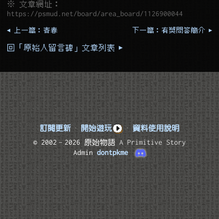
※ 文章網址：
https://psmud.net/board/area_board/1126900044
◂ 上一篇：青春
下一篇：有獎問答簡介 ▸
回「原始人留言碑」文章列表 ▸
訂閱更新
·
開始遊玩
·
資料使用說明
© 2002–2026 原始物語
A Primitive Story
Admin
dontpkme