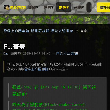
▾
▾
▾
▾
原始物語
圖鑑
世界
動態
幫助
索引
開始
搜人物、動
搜尋萬物索
雲朵上的圖書館
留言石碑群
原始人留言碑
Re:青春
Re:青春
Dac
發表於
2005-09-17 03:47
·
原始人留言碑
※ 石碑上的刻文是當時留下的紀錄，可能與現況不符。最新遊
戲資料請以
雲朵上的圖書館
的資料為主。
貓草(Zom) 在 [Fri Sep 16 12:36] 留下這
篇留言﹕
昨天為了黑蛇戟(Black-snake lance)