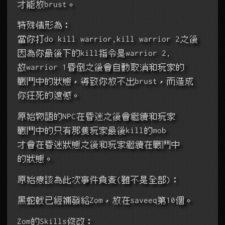
才能放brust。
特殊情形為：
當你打do kill warrior,kill warrior 2之後
因為你最後下的kill指令是warrior 2, 
故warrior 1昏倒之後會自動取消和玩家的
戰鬥中的狀態，導致你放不出brust，而造成
你狂死的遺憾。
原始物語的NPC在昏迷之後會繼續和玩家
戰鬥中的只有那隻玩家最後kill的mob
才會在昏迷狀態之後和玩家繼續在戰鬥中
的狀態。
原始應該為此次事件負責(雖不是全部)：
黑蛇戟已經補發給Zom，放在saveeq第10個。
Zom的Skills修改：