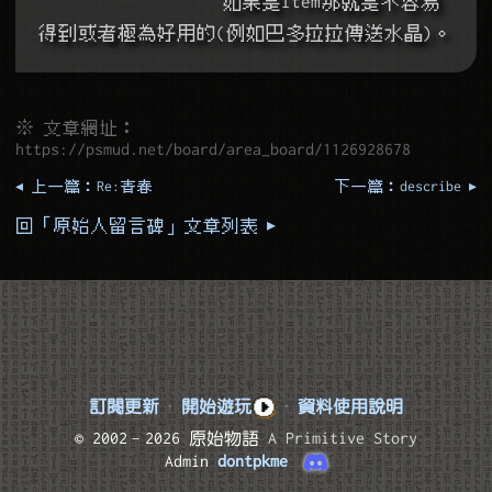
	如果是Item那就是不容易
得到或者極為好用的(例如巴多拉拉傳送水晶)。
※ 文章網址：
https://psmud.net/board/area_board/1126928678
◂ 上一篇：Re:青春
下一篇：describe ▸
回「原始人留言碑」文章列表 ▸
訂閱更新
·
開始遊玩
·
資料使用說明
© 2002–2026 原始物語
A Primitive Story
Admin
dontpkme