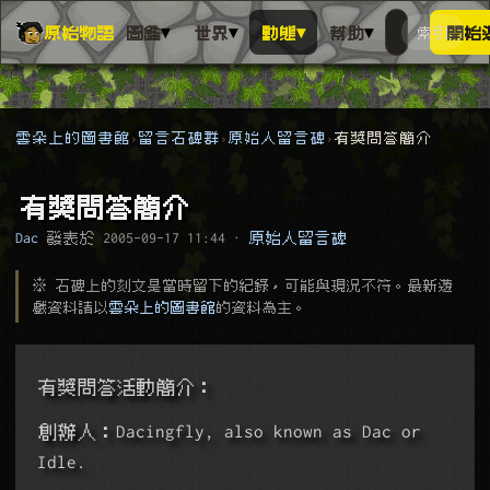
▾
▾
▾
▾
原始物語
圖鑑
世界
動態
幫助
索引
開始
搜人物、動
搜尋萬物索
雲朵上的圖書館
留言石碑群
原始人留言碑
有獎問答簡介
有獎問答簡介
Dac
發表於
2005-09-17 11:44
·
原始人留言碑
※ 石碑上的刻文是當時留下的紀錄，可能與現況不符。最新遊
戲資料請以
雲朵上的圖書館
的資料為主。
有獎問答活動簡介：
創辦人：Dacingfly, also known as Dac or 
Idle.