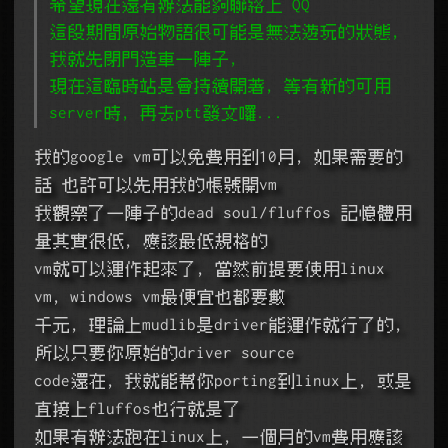
希望現在還有辦法能夠聯絡上 QQ
這段期間原始物語很可能是無法遊玩的狀態,
我就先閉門造車一陣子,
現在這臨時站是會持續開著, 等有新的可用
server時, 再去ptt發文囉...
我的google vm可以免費用到10月, 如果需要的
話 也許可以先用我的帳號開vm
我觀察了一陣子的dead soul/fluffos 記憶體用
量其實很低, 應該最低規格的
vm就可以運作起來了, 當然前提要使用linux 
vm, windows vm最便宜也都要數
千元, 理論上mudlib是driver能運作就行了的, 
所以只要你原始的driver source
code還在, 我就能幫你porting到linux上, 或是
直接上fluffos也行就是了
如果有辦法跑在linux上, 一個月的vm費用應該