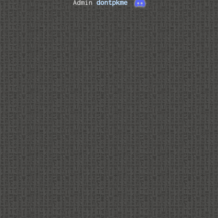
Admin
dontpkme