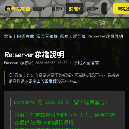
▾
▾
▾
▾
原始物語
圖鑑
世界
動態
幫助
索引
開始
搜人物、動
搜尋萬物索
雲朵上的圖書館
留言石碑群
原始人留言碑
Re:server移機說明
Re:server移機說明
Pureman
發表於
2020-06-02 10:52
·
原始人留言碑
※ 石碑上的刻文是當時留下的紀錄，可能與現況不符。最新遊
戲資料請以
雲朵上的圖書館
的資料為主。
Dontpkme 在 2020-06-01 留下這篇留言﹕
目前正在嘗試聯絡RW的clode大大, 幾年前有
在提供台灣MUD的架設環境,