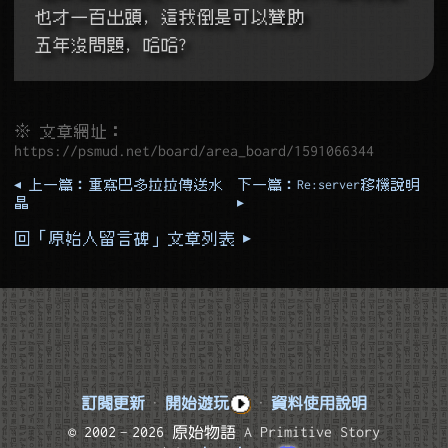
也才一百出頭, 這我倒是可以贊助
五年沒問題, 哈哈?
※ 文章網址：
https://psmud.net/board/area_board/1591066344
◂ 上一篇：重寫巴多拉拉傳送水
下一篇：Re:server移機說明
晶
▸
回「原始人留言碑」文章列表 ▸
訂閱更新
·
開始遊玩
·
資料使用說明
© 2002–2026 原始物語
A Primitive Story