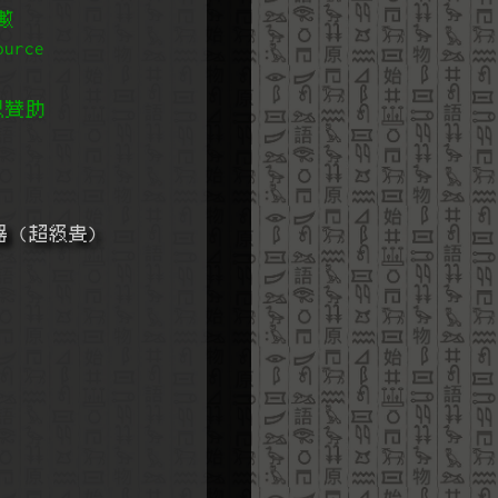
數
urce
以贊助
器 (超級貴)