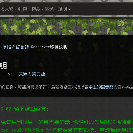
搜人物、動物、物品、區域、說明⋯
搜尋萬物索引
群
原始人留言碑
Re:server移機說明
說明
 11:51
·
原始人留言碑
下的紀錄，可能與現況不符。最新遊戲資料請以
雲朵上的圖書館
的資料為
0-06-02 留下這篇留言﹕
m可以免費用到10月, 如果需要的話 也許可以先用我的帳號開v
ad soul/fluffos 記憶體用量其實很低, 應該最低規格