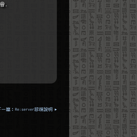
會,
一篇：Re:server移機說明 ▸