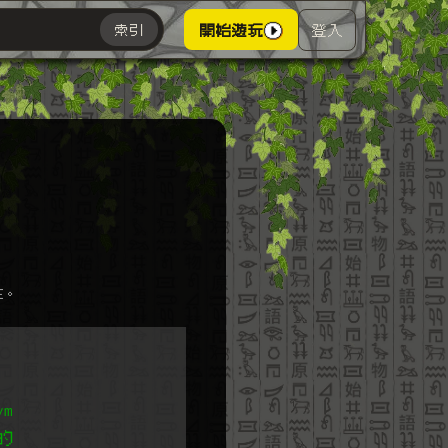
登入
索引
開始遊玩
主。
m
的