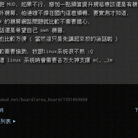
 MUD, 如果不行, 增加一點預算提升規格應該還是有機
外機房, 怕連線不像在國內這麼順暢, 要實測才知道,
W 的機房網路問題就比較不需要擔心,
還是希望自己 own 機器, 
也比較方便 ( 當然這只是先講起來放的後話啦 )
需要協助, 我跟linux系統很不熟 :Q
linux 系統時會需要各方大神支援 m(_ _)m
smud.net/board/area_board/1591069860
說明
下
列表 ▸