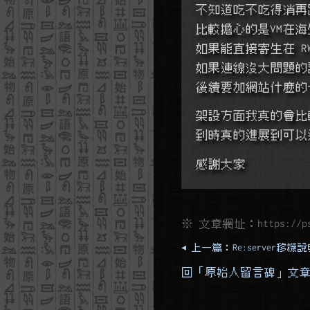
不知道吃不吃得消再跑
比較擔心的是VM在海
如果能直接寄生在 R
如果連線沒大問題的話
後續要加網站什麼的
架設方面我真的會比較
到時真的進展到可以進 
感謝大家
※ 文章網址：
https://p
◂ 上一篇：Re:server移機
回「原始人留言碑」文章