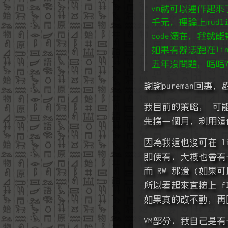
vm就可以運作起來了,
千元, 理論上mudl
code還在, 我就能
如果有辦法跑在li
五年沒問題, 哈哈?[2
謝謝pureman回覆,
我目前的策略,  可能
先撐一個月, 利用這
因為我這也沒可在 lin
即使有, 大概也會有
而 RW 那邊 (如果可
所以看起來直接上 fl
如果真的改不動, 再回
VM部分, 我自己是有