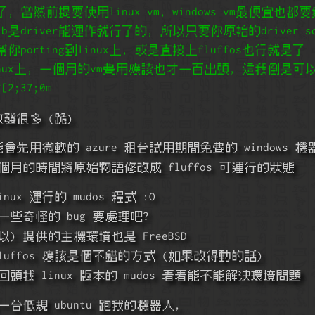
 當然前提要使用linux vm, windows vm最便宜也都要
ib是driver能運作就行了的, 所以只要你原始的driver so
幫你porting到linux上, 或是直接上fluffos也行就是了
nux上, 一個月的vm費用應該也才一百出頭, 這我倒是可
;37;0m
 啟發很多 (跪)
會先用微軟的 azure 租台試用期間免費的 windows 機
個月的時間將原始物語修改成 fluffos 可運行的狀態
ux 運行的 mudos 程式 :O
一些奇怪的 bug 要處理吧?
以) 提供的主機環境也是 FreeBSD
uffos 應該是個不錯的方式 (如果改得動的話)
頭找 linux 版本的 mudos 看看能不能解決環境問題
一台低規 ubuntu 跑我的機器人,