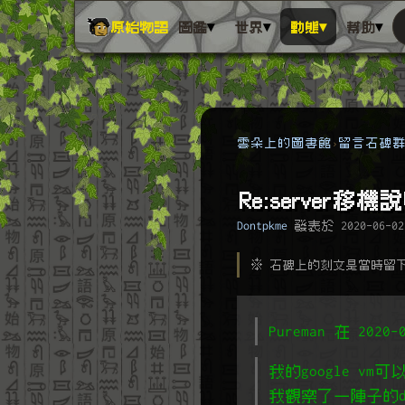
▾
▾
▾
▾
原始物語
圖鑑
世界
動態
幫助
雲朵上的圖書館
留言石碑
Re:server移機
Dontpkme
發表於
2020-06-02
※ 石碑上的刻文是當時留
Pureman 在 202
我的google v
我觀察了一陣子的de