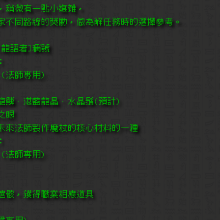
，稍微有一點小複雜，
家不同路線的獎勵，做為解任務時的選擇參考。
[龍語者]稱號
：
 (法師專用)
龍鱗、湛藍龍晶、水晶鬚(預計)
之眼
是未來法師製作魔杖的核心材料的一種
：
 (法師專用)
龍遺骸，獲得職業相應道具