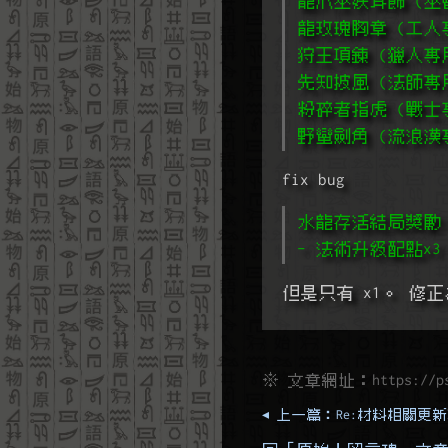
龍爪巫妖耳飾 (巫
龍玫瑰胸章 (工人
狩王項鍊 (獵人專
先知披風 (法師專
粉碎者指虎 (戰士
野蠻劍角 (流浪漢
fix bug 
水龍存活結局獎勵
- 法術升級配點x3
但是只有 x1。 修正為
※ 文章網址：
https://p
◂ 上一篇：Re:材料相關更