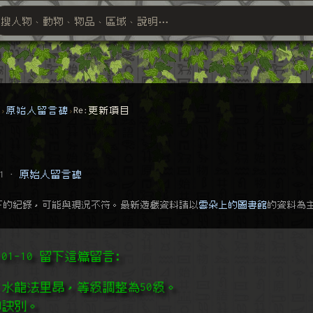
搜人物、動物、物品、區域、說明⋯
搜尋萬物索引
群
原始人留言碑
Re:更新項目
1
·
原始人留言碑
下的紀錄，可能與現況不符。最新遊戲資料請以
雲朵上的圖書館
的資料為
22-01-10 留下這篇留言﹕
、水龍法里昂，等級調整為50級。
的訣別。