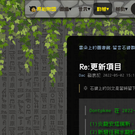
▾
▾
▾
▾
原始物語
圖鑑
世界
動態
幫助
雲朵上的圖書館
留言石碑
Re:更新項目
Dac
發表於
2022-05-02 15:1
※ 石碑上的刻文是當時留
Dontpkme 在 20
(1)炎龍安塔瑞斯
(2)新增任務水龍