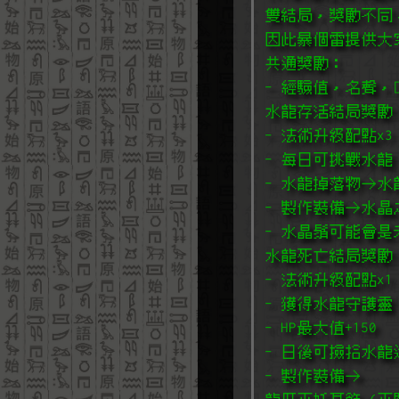
雙結局，獎勵不同
因此暴個雷提供大
共通獎勵：
- 經驗值，名聲，
水龍存活結局獎勵
- 法術升級配點x3
- 每日可挑戰水龍
- 水龍掉落物→水
- 製作裝備→水晶
- 水晶鬚可能會
水龍死亡結局獎勵
- 法術升級配點x1
- 獲得水龍守護靈
- HP最大值+150
- 日後可撿拾水
- 製作裝備→