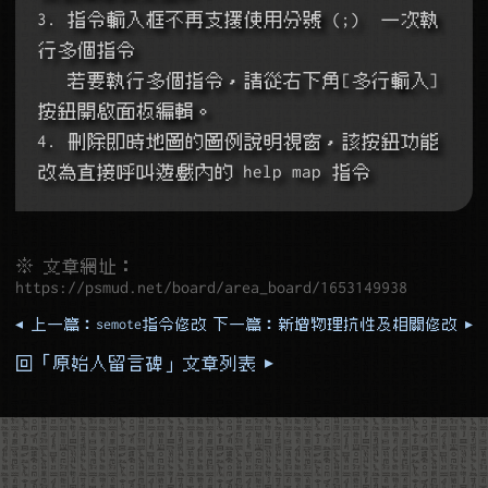
3. 指令輸入框不再支援使用分號 (;)  一次執
行多個指令
   若要執行多個指令，請從右下角[多行輸入]
按鈕開啟面板編輯。
4. 刪除即時地圖的圖例說明視窗，該按鈕功能
改為直接呼叫遊戲內的 help map 指令
※ 文章網址：
https://psmud.net/board/area_board/1653149938
◂ 上一篇：semote指令修改
下一篇：新增物理抗性及相關修改 ▸
回「原始人留言碑」文章列表 ▸