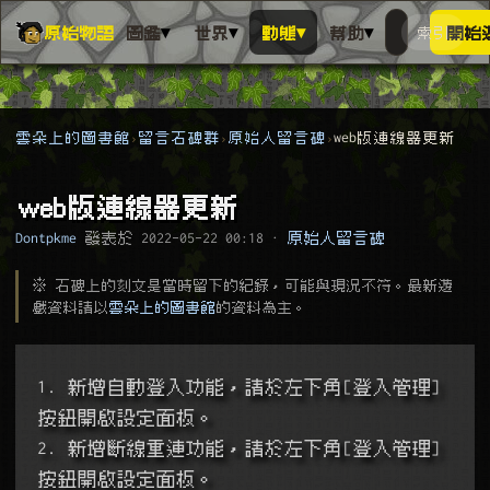
▾
▾
▾
▾
原始物語
圖鑑
世界
動態
幫助
索引
開始
搜人物、動
搜尋萬物索
雲朵上的圖書館
留言石碑群
原始人留言碑
web版連線器更新
web版連線器更新
Dontpkme
發表於
2022-05-22 00:18
·
原始人留言碑
※ 石碑上的刻文是當時留下的紀錄，可能與現況不符。最新遊
戲資料請以
雲朵上的圖書館
的資料為主。
1. 新增自動登入功能，請於左下角[登入管理]
按鈕開啟設定面板。
2. 新增斷線重連功能，請於左下角[登入管理]
按鈕開啟設定面板。