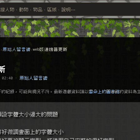
搜人物、動物、物品、區域、說明⋯
搜尋萬物索引
群
原始人留言碑
web版連線器更新
新
 02:40
·
原始人留言碑
下的紀錄，可能與現況不符。最新遊戲資料請以
雲朵上的圖書館
的資料為
下預設字體大小過大的問題
使用者喜好微調畫面上的字體大小