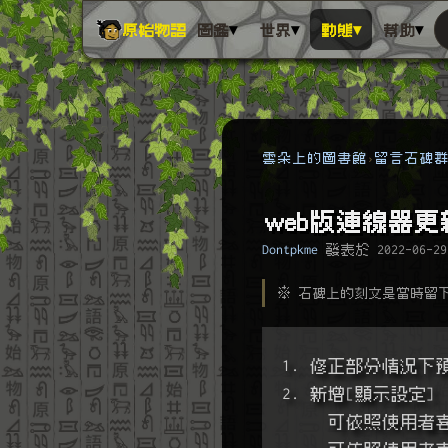
▾
▾
▾
▾
原始物語
圖鑑
世界
動態
幫助
雲朵上的圖書館
留言石碑
web版連線器更
Dontpkme
發表於
2022-06-29
※ 石碑上的刻文是當時留
1. 修正部分情況
2. 新增[顯示設定]
     可依照