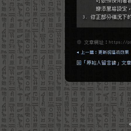
     可依
     增添
3. 修正部分情況下
※ 文章網址：
https://p
◂ 上一篇：更新祝福術效果
回「原始人留言碑」文章