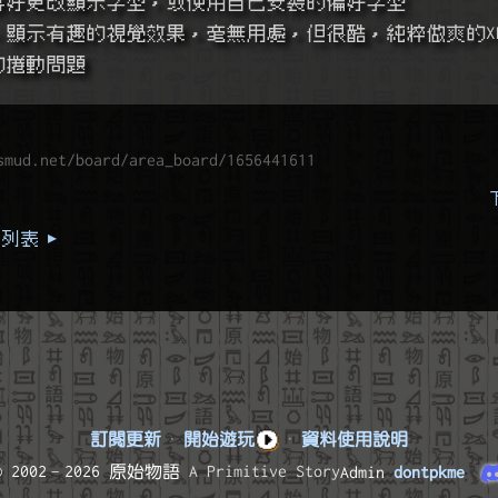
照使用者喜好更改顯示字型，或使用自己安裝的偏好字型
風格設定，顯示有趣的視覺效果，毫無用處，但很酷，純粹做爽的X
的捲動問題
smud.net/board/area_board/1656441611
列表 ▸
訂閱更新
·
開始遊玩
·
資料使用說明
© 2002–2026 原始物語
A Primitive Story
Admin
dontpkme