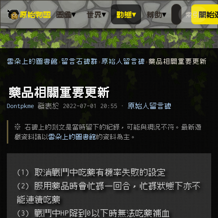
▾
▾
▾
▾
原始物語
圖鑑
世界
動態
幫助
索引
開始
搜人物、動
搜尋萬物索
雲朵上的圖書館
留言石碑群
原始人留言碑
藥品相關重要更新
藥品相關重要更新
Dontpkme
發表於
2022-07-01 20:55
·
原始人留言碑
※ 石碑上的刻文是當時留下的紀錄，可能與現況不符。最新遊
戲資料請以
雲朵上的圖書館
的資料為主。
(1) 取消戰鬥中吃藥有機率失敗的設定
(2) 服用藥品時會忙碌一回合，忙碌狀態下亦不
能連續吃藥
(3) 戰鬥中HP降到0以下時無法吃藥補血