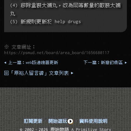
(4) 移除盒裝大補丸，改為同等數量的散裝大補
丸
(5) 新規則更新於 help drugs
※ 文章網址：
https://psmud.net/board/area_board/1656680117
◂ 上一篇：web版連線器更新
下一篇：新增釣魚區 ▸
回「原始人留言碑」文章列表 ▸
訂閱更新
·
開始遊玩
·
資料使用說明
© 2002–2026 原始物語
A Primitive Story