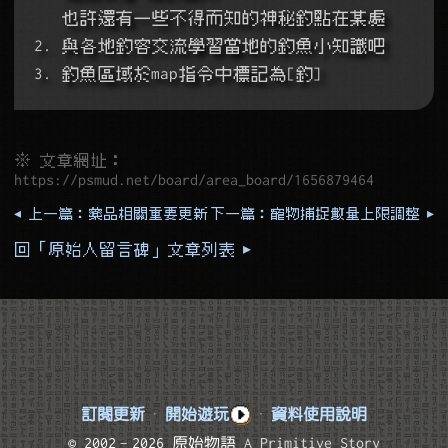
   也許還有一些不得而知的神秘釣點在某處
2. 與各地釣客交流學習當地的釣魚小知識吧
3. 釣魚區域於map指令中標記為[釣]
※ 文章網址：
https://psmud.net/board/area_board/1656879464
◂ 上一篇：藥品相關重要更新
下一篇：寵物捕捉數量上限調整 ▸
回「原始人留言碑」文章列表 ▸
訂閱更新
·
開始遊玩
·
資料使用說明
© 2002–2026 原始物語
A Primitive Story