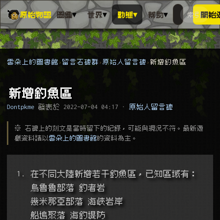
▾
▾
▾
▾
原始物語
圖鑑
世界
動態
幫助
索引
開始
搜人物、動
搜尋萬物索
雲朵上的圖書館
留言石碑群
原始人留言碑
新增釣魚區
新增釣魚區
Dontpkme
發表於
2022-07-04 04:17
·
原始人留言碑
※ 石碑上的刻文是當時留下的紀錄，可能與現況不符。最新遊
戲資料請以
雲朵上的圖書館
的資料為主。
1. 在不同大陸新增若干釣魚區，已知區域有：
   烏魯魯部落 釣者岩
   幾米那亞部落 海峽岩岸
   船塢聚落 海釣堤防