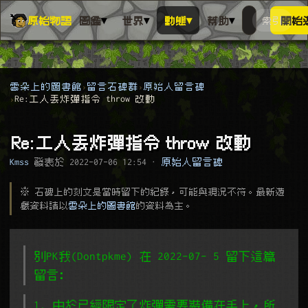
▾
▾
▾
▾
原始物語
圖鑑
世界
動態
幫助
索引
開始
搜人物、動
搜尋萬物索
雲朵上的圖書館
留言石碑群
原始人留言碑
Re:工人丟炸彈指令 throw 改動
Re:工人丟炸彈指令 throw 改動
Kmss
發表於
2022-07-06 12:54
·
原始人留言碑
※ 石碑上的刻文是當時留下的紀錄，可能與現況不符。最新遊
戲資料請以
雲朵上的圖書館
的資料為主。
別PK我(Dontpkme) 在 2022-07- 5 留下這篇
留言﹕
1. 由於已經限定了炸彈需要裝備在手上，所