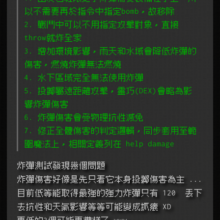
以不需要再於指令中指定bomb，故移除
2. 戰鬥中可以不用指定攻擊對象，直接
throw就炸全家
3. 增加環境影響，雨天和水域會降低炸彈的
傷害，燃燒炸彈無法燃燒
4. 水下區域完全無法使用炸彈
5. 投擲屬遠距離攻擊，靈巧(DEX)會略為影
響炸彈傷害
6. 炸彈傷害會受物理抗性減免
7. 修正全體傷害的判定邏輯，同步套用至範
圍魔法上，相關定義列在 help damage
炸彈測試發現幾個問題
炸彈傷害好像是先只看它本身投擲傷害為主 ...
目前低等能取得最強的強力炸彈只有 120  丟下
去抗性和天氣影響等等可能變成抓癢 XD
更低的3個可能更糟糕了 www