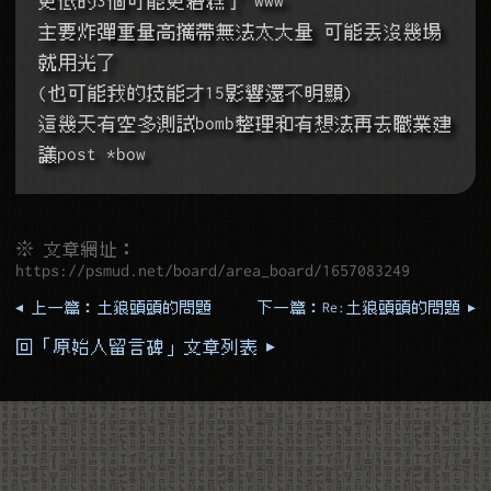
主要炸彈重量高攜帶無法太大量 可能丟沒幾場
就用光了
(也可能我的技能才15影響還不明顯)
這幾天有空多測試bomb整理和有想法再去職業建
議post *bow
※ 文章網址：
https://psmud.net/board/area_board/1657083249
◂ 上一篇：土狼頭頭的問題
下一篇：Re:土狼頭頭的問題 ▸
回「原始人留言碑」文章列表 ▸