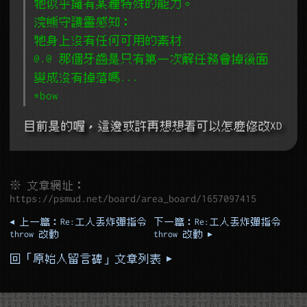
牠似乎擁有某種特殊的能力。
浣熊守護靈感知：
牠身上沒有任何可用的素材
@.@ 那個牙齒是只有第一次解任務會掉後面
變成沒有掉落嗎...
*bow
目前是的喔，這邊或許再想想看可以怎麼修改XD
※ 文章網址：
https://psmud.net/board/area_board/1657097415
◂ 上一篇：Re:工人丟炸彈指令
下一篇：Re:工人丟炸彈指令
throw 改動
throw 改動 ▸
回「原始人留言碑」文章列表 ▸