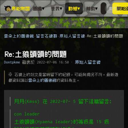
▾
▾
▾
▾
原始物語
圖鑑
世界
動態
幫助
索引
開始
搜人物、動
搜尋萬物索
雲朵上的圖書館
留言石碑群
原始人留言碑
Re:土狼頭頭的問題
Re:土狼頭頭的問題
Dontpkme
發表於
2022-07-06 16:50
·
原始人留言碑
※ 石碑上的刻文是當時留下的紀錄，可能與現況不符。最新遊
戲資料請以
雲朵上的圖書館
的資料為主。
月月(Kmss) 在 2022-07- 5 留下這篇留言﹕
con leader
土狼頭頭(Hyaena leader)的等級是 15 級