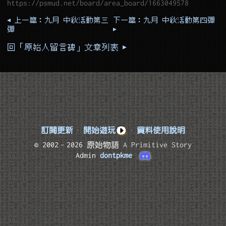
https://psmud.net/board/area_board/1663049578
◂ 上一篇：九月 中秋活動第三
下一篇：九月 中秋活動第四彈
彈
▸
回「原始人留言碑」文章列表 ▸
訂閱更新
·
開始遊玩
·
資料使用說明
© 2002–2026 原始物語
A Primitive Story
Admin
dontpkme