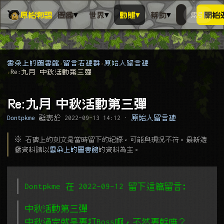
▾
▾
▾
▾
原始物語
圖鑑
世界
動態
幫助
索引
開始
搜人物、動
搜尋萬物索
雲朵上的圖書館
留言石碑群
原始人留言碑
Re:九月 中秋活動第三彈
Re:九月 中秋活動第三彈
Dontpkme
發表於
2022-09-13 14:12
·
原始人留言碑
※ 石碑上的刻文是當時留下的紀錄，可能與現況不符。最新遊
戲資料請以
雲朵上的圖書館
的資料為主。
Dontpkme 在 2022-09-12 留下這篇留言﹕
中秋活動第三彈
中秋過完就是要打Boss啊，不然要幹嘛？