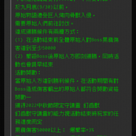
於九月底(9/30)以前，
原始物語遭受巨人烤肉骨獸入侵，
需要原始人們前往討伐。
達成獲勝條件有兩種方式：
(1) 在活動結束前全體原始人對Boss累積傷
害達到至少50000
(2) 擊殺Boss後原始人方即刻獲勝，同時活
動也會提早結束
活動獎勵：
當原始人方達到勝利條件，在活動期間有對
Boss造成傷害輸出的原始人都符合獎勵資格
獎勵一
獲得2022中秋節限定守護靈 釘齒獸
釘齒獸守護靈的能力視活動結束時玩家的任
務進度而定
累積傷害50000以上： 爆擊率+3%