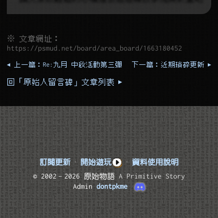
※ 文章網址：
https://psmud.net/board/area_board/1663180452
◂ 上一篇：Re:九月 中秋活動第三彈
下一篇：近期瑣碎更新 ▸
回「原始人留言碑」文章列表 ▸
訂閱更新
·
開始遊玩
·
資料使用說明
© 2002–2026 原始物語
A Primitive Story
Admin
dontpkme