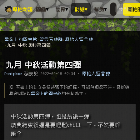
▾
▾
▾
▾
原始物語
圖鑑
世界
動態
幫助
索引
開始
搜人物、動
搜尋萬物索
雲朵上的圖書館
留言石碑群
原始人留言碑
九月 中秋活動第四彈
九月 中秋活動第四彈
Dontpkme
發表於
2022-09-15 02:34
·
原始人留言碑
※ 石碑上的刻文是當時留下的紀錄，可能與現況不符。最新遊
戲資料請以
雲朵上的圖書館
的資料為主。
中秋活動第四彈，也是最後一彈
慶典結束後還是要輕鬆chill一下，不然要幹
嘛？