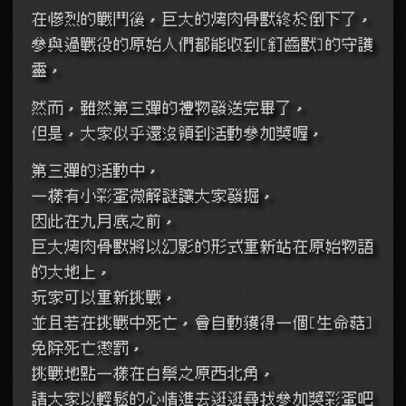
在慘烈的戰鬥後，巨大的烤肉骨獸終於倒下了，
參與過戰役的原始人們都能收到[釘齒獸]的守護
靈，
然而，雖然第三彈的禮物發送完畢了，
但是，大家似乎還沒領到活動參加獎喔，
第三彈的活動中，
一樣有小彩蛋微解謎讓大家發掘，
因此在九月底之前，
巨大烤肉骨獸將以幻影的形式重新站在原始物語
的大地上，
玩家可以重新挑戰，
並且若在挑戰中死亡，會自動獲得一個[生命菇]
免除死亡懲罰，
挑戰地點一樣在白鬃之原西北角，
請大家以輕鬆的心情進去逛逛尋找參加獎彩蛋吧