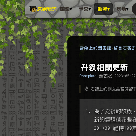
▾
▾
▾
▾
原始物語
圖鑑
世界
動態
幫助
雲朵上的圖書館
留言石碑
升級相關更新
Dontpkme
發表於
2023-05-27
※ 石碑上的刻文是當時留
1. 為了之後的改
   新的經驗值花
   29->30 維持10