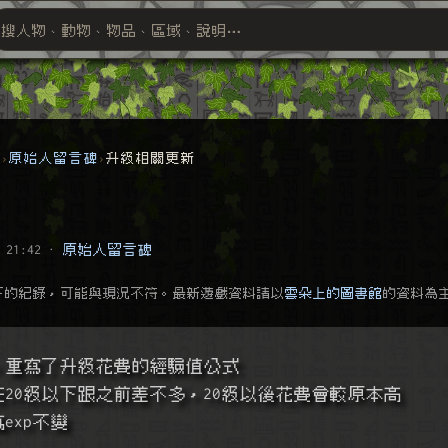
搜人物、動物、物品、區域、說明⋯
搜尋萬物索引
群
原始人留言碑
升級相關更新
 21:42
·
原始人留言碑
下的紀錄，可能與現況不符。最新遊戲資料請以
雲朵上的圖書館
的資料為
版，重寫了升級花費的經驗值公式
費在20級以下跟之前差不多，20級以後花費會較原本高
0萬exp不變