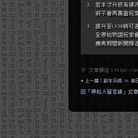
2. 若本次升級有
   將不會再覆蓋
3. 提升至LV30
   全原始物語玩
   慶典期間新聞
※ 文章網址：
https://p
◂ 上一篇：副本系統 in 
回「原始人留言碑」文章