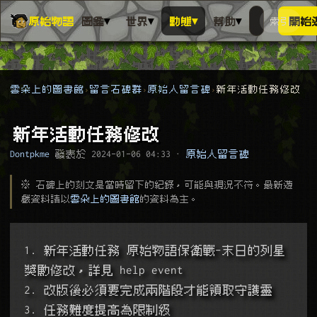
▾
▾
▾
▾
原始物語
圖鑑
世界
動態
幫助
索引
開始
搜人物、動
搜尋萬物索
雲朵上的圖書館
留言石碑群
原始人留言碑
新年活動任務修改
新年活動任務修改
Dontpkme
發表於
2024-01-06 04:33
·
原始人留言碑
※ 石碑上的刻文是當時留下的紀錄，可能與現況不符。最新遊
戲資料請以
雲朵上的圖書館
的資料為主。
1. 新年活動任務 原始物語保衛戰-末日的列星 
獎勵修改，詳見 help event
2. 改版後必須要完成兩階段才能領取守護靈
3. 任務難度提高為限制級