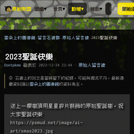
▾
▾
▾
▾
原始物語
圖鑑
世界
動態
幫助
索引
開始
搜人物、動
搜尋萬物索
雲朵上的圖書館
留言石碑群
原始人留言碑
2023聖誕快樂
2023聖誕快樂
Dontpkme
發表於
2023-12-24 23:44
·
原始人留言碑
※ 石碑上的刻文是當時留下的紀錄，可能與現況不符。最新遊
戲資料請以
雲朵上的圖書館
的資料為主。
送上一棵樹頂用星星碎片裝飾的原始聖誕樹，祝
大家聖誕快樂
https://psmud.net/image/ai-
art/xmas2023.jpg