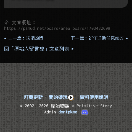
※ 文章網址：
https://psmud.net/board/area_board/1703432699
◂ 上一篇：法師改版
下一篇：新年活動任務修改 ▸
回「原始人留言碑」文章列表 ▸
訂閱更新
·
開始遊玩
·
資料使用說明
© 2002–2026 原始物語
A Primitive Story
Admin
dontpkme