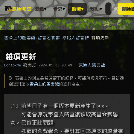
▾
▾
▾
▾
原始物語
圖鑑
世界
動態
幫助
索引
開始
搜人物、動
搜尋萬物索
雲朵上的圖書館
留言石碑群
原始人留言碑
雜項更新
雜項更新
Dontpkme
發表於
2024-05-05 03:49
·
原始人留言碑
※ 石碑上的刻文是當時留下的紀錄，可能與現況不符。最新遊
戲資料請以
雲朵上的圖書館
的資料為主。
[1] 前些日子有一個版本更新產生了bug，
    可能會讓玩家登入時重複領取高量☆聲譽
☆，已修正此問題
    多發的☆聲譽☆，要計算回來原本的數量有