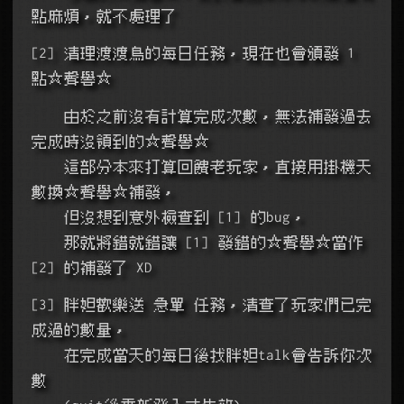
點麻煩，就不處理了
[2] 清理渡渡鳥的每日任務，現在也會頒發 1 
點☆聲譽☆
    由於之前沒有計算完成次數，無法補發過去
完成時沒領到的☆聲譽☆
    這部分本來打算回饋老玩家，直接用掛機天
數換☆聲譽☆補發，
    但沒想到意外檢查到 [1] 的bug，
    那就將錯就錯讓 [1] 發錯的☆聲譽☆當作 
[2] 的補發了 XD
[3] 胖妲歡樂送 急單 任務，清查了玩家們已完
成過的數量，
    在完成當天的每日後找胖妲talk會告訴你次
數