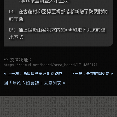
    (quit後重新登入才生效)
[4] 在古薩村和亞姆亞姆部落都新增了騎乘動物
的守衛
[5] 補上陰影山谷洞穴內的mob和地下大坑的逃
出方式
※ 文章網址：
https://psmud.net/board/area_board/1714852171
◂ 上一篇：烏魯魯戰爭及相關修改
下一篇：晝夜時間更新 ▸
回「原始人留言碑」文章列表 ▸