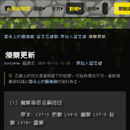
▾
▾
▾
▾
原始物語
圖鑑
世界
動態
幫助
索引
開始
搜人物、動
搜尋萬物索
雲朵上的圖書館
留言石碑群
原始人留言碑
煉藥更新
煉藥更新
Dontpkme
發表於
2025-03-13 13:29
·
原始人留言碑
※ 石碑上的刻文是當時留下的紀錄，可能與現況不符。最新遊
戲資料請以
雲朵上的圖書館
的資料為主。
[1] 魔藥等級名稱修改
    原本: LV1~3 煎藥 LV4~6 魔藥 LV7~9 秘
藥 LV10+ 靈藥