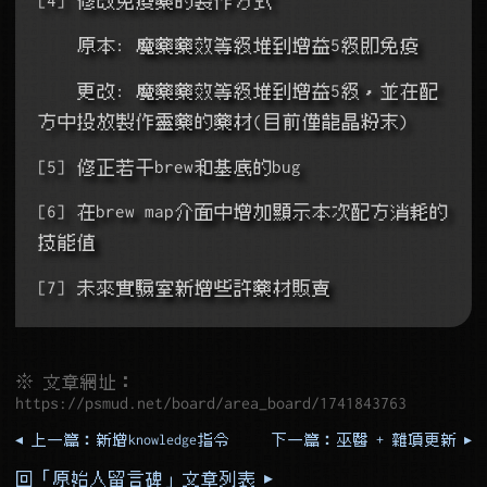
    原本: 魔藥藥效等級堆到增益5級即免疫
    更改: 魔藥藥效等級堆到增益5級，並在配
方中投放製作靈藥的藥材(目前僅龍晶粉末)
[5] 修正若干brew和基底的bug
[6] 在brew map介面中增加顯示本次配方消耗的
技能值
[7] 未來實驗室新增些許藥材販賣
※ 文章網址：
https://psmud.net/board/area_board/1741843763
◂ 上一篇：新增knowledge指令
下一篇：巫醫 + 雜項更新 ▸
回「原始人留言碑」文章列表 ▸