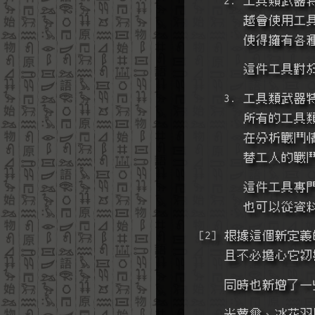
       
      
       
    3. 工
       
      
       替工
       這
       也可
[2] 根據這個新
    且不必擔
    同時也新增
    光蕈傘、