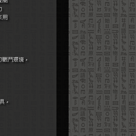
力
來用
具的戰鬥環境，
具，