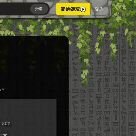
登入
索引
開始遊玩
主。
80%
提高