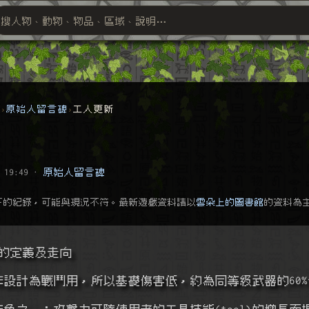
搜人物、動物、物品、區域、說明⋯
搜尋萬物索引
群
原始人留言碑
工人更新
 19:49
·
原始人留言碑
下的紀錄，可能與現況不符。最新遊戲資料請以
雲朵上的圖書館
的資料為
器的定義及走向
原本並非設計為戰鬥用，所以基礎傷害低，約為同等級武器的60%~
類武器特色之一：攻擊力可隨使用者的工具技能(tool)的增長而