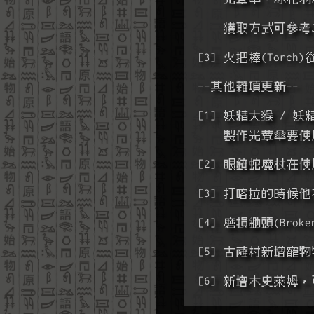
    獲取方式可參考Jo
[3] 火把棒(To
--其他雜項更新--
[1] 妖精大猴 /
    製作光蕈傘
[2] 眼鏡蛇魔杖在
[3] 打喀拉的時
[4] 磨損鋤頭(Bro
[5] 古薩村新增寵
[6] 新增木史萊姆