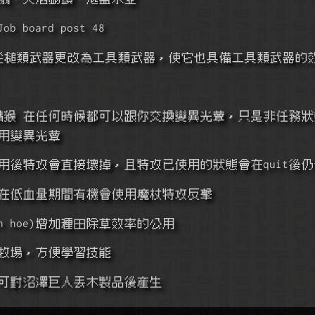
b board post 48
rch)從槌類武器更改為工具類武器，使它也具備工具類武器的
 妖精猴 在任何時候都可以跟你交換變異光蕈，只是非任務
要使用變異光蕈
使用後特攻會直接壞掉，且特攻已使用的狀態會在quit後
候他在低血量期間有機會使用魔杖特攻反擊
ken hoe)增加種田除草效率的公用
物牧場，方便學習技能
，可對沼澤巨人丟木製品後產生