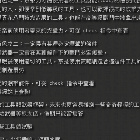
越會使用工具的人，即便拿到低等級的工具，也可以發揮很高的攻擊
 使得擁有各種五花八門特攻效果的工具，也能在高等級戰鬥中被拿出
這件工具對於當前使用者帶來的攻擊力，可從 check 指令中查看
具類武器特色之二：一定帶有某種必定爆擊的條件
所有的工具類武器一定會在某種條件下的戰鬥必定爆擊，
 在分析戰鬥情報後使用適切的工具，或是使用策略創造合適這件工
人的戰鬥創造優勢
件工具專門的爆擊條件，可從 check 指令中查看
以從資料網站上查詢
定義的工具類武器框架，未來也更容易擴增一些奇奇怪怪的工
心它初始武器等級太低，後期只能當倉管
了一些工具做試驗
冰花羽扇、火焰鋤頭、湛藍水壺