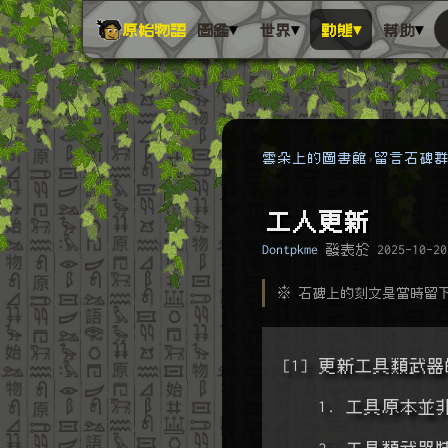
▾
▾
▾
▾
原始物語
圖鑑
世界
動態
幫助
雲朵上的圖書館
留言石碑
工人更新
Dontpkme
發表於
2025-10-20
※ 石碑上的刻文是當時留
[1] 更新工具類武
    1. 工具
    2. 工具