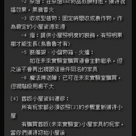
    -2 祭壇：在祭壇sac物品或膜拜他，獲得祝
福效果，累積香火
    -3 收成型植物：固定時間收成農作物，作
為穩定的小屋資源來源
    -4 燈：提供小屋照明度的裝飾，有照明果
樹才能生長(烏魯魯才有)
    -5 裝備架、小儲物箱、火爐：
       如在未來實驗室購買過會主動繼承，但
之後不會再出現跟這幾件同名的家具
    -6 魔法傳送陣：已可在未來實驗室購買，
但現階段用處不大
[4] 舊版小屋資料遷移：
    所有玩家都必須依照[2]的步驟重新獲得小
屋
    有購買舊版(未來實驗室)小屋家具的玩家，
當你們獲得初始小屋後