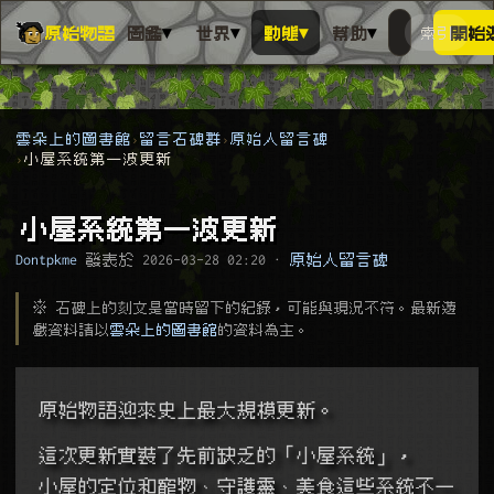
▾
▾
▾
▾
原始物語
圖鑑
世界
動態
幫助
索引
開始
搜人物、動
搜尋萬物索
雲朵上的圖書館
留言石碑群
原始人留言碑
小屋系統第一波更新
小屋系統第一波更新
Dontpkme
發表於
2026-03-28 02:20
·
原始人留言碑
※ 石碑上的刻文是當時留下的紀錄，可能與現況不符。最新遊
戲資料請以
雲朵上的圖書館
的資料為主。
原始物語迎來史上最大規模更新。
這次更新實裝了先前缺乏的「小屋系統」，
小屋的定位和寵物、守護靈、美食這些系統不一