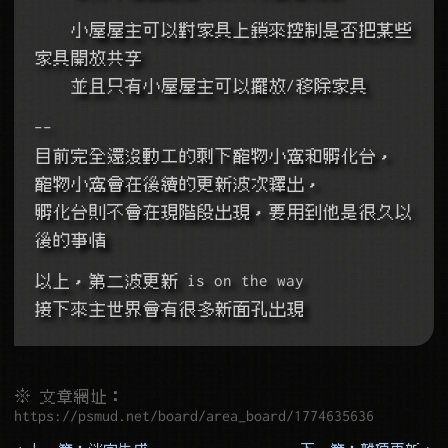
    小屋屋主可以對家具上鎖來控制是否把某些
家具開放共享
    並且只有小屋屋主可以擺放/移除家具
--
目前完全還沒動工的剩下寵物小窩和孵化台，
寵物小窩會在後續的更新波次釋出，
孵化台則不會在現階段出現，要用到他是很久以
後的事情
以上，第二波更新 is on the way
接下來主世界會有很多新面孔出現
※ 文章網址：
https://psmud.net/board/area_board/1774635636