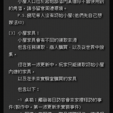
    小屋入口位於起始部落內某個你不曾使用到
的角落，請多留意周遭環境。
    P.S.錢尼希人沒有初始小屋(他們先自己想
辦法XD)
[3] 小屋家具：
    小屋家具會有不同的獲取來源
    包含任務獲取、商人購買、以及從世界中搜
集，
    但在第一波更新中，玩家只能獲取初始小屋
內建的家具，
    以及在未來實驗室購買的家具
    包含以下：
    -1 桌椅：觸發每日訪客會來家裡拜訪的事
件(製作中，第一波更新未實裝事件)