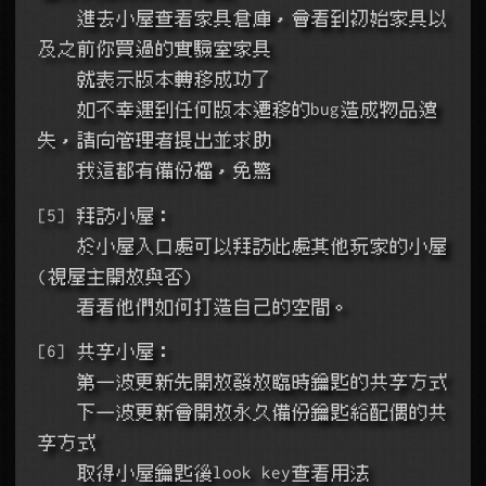
    進去小屋查看家具倉庫，會看到初始家具以
及之前你買過的實驗室家具
    就表示版本轉移成功了
    如不幸遇到任何版本遷移的bug造成物品遺
失，請向管理者提出並求助
    我這都有備份檔，免驚
[5] 拜訪小屋：
    於小屋入口處可以拜訪此處其他玩家的小屋
(視屋主開放與否)
    看看他們如何打造自己的空間。
[6] 共享小屋：
    第一波更新先開放發放臨時鑰匙的共享方式
    下一波更新會開放永久備份鑰匙給配偶的共
享方式
    取得小屋鑰匙後look key查看用法