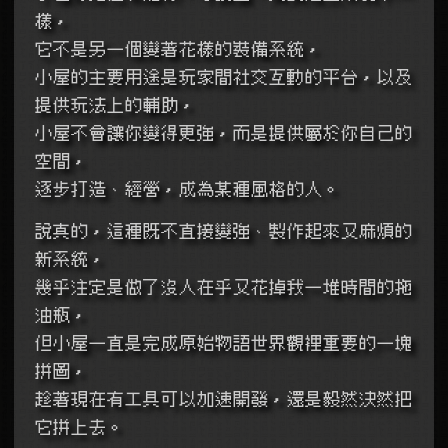
樣，
它不是另一個變著花樣的裝備系統，
小屋的主要用途是玩家間社交互動的平台，以及
提供玩法上的輔助，
小屋不會讓你變得更強，而是提供屬於你自己的
空間，
逐步打造、經營，成為某種風格的人。
說真的，這種既不直接變強、製作起來又麻煩的
新系統，
幾乎注定是做了沒人在乎又花掉我一堆時間的拖
油瓶，
但小屋一直是完成原始物語世界觀裡重要的一塊
拼圖，
趁著現在有工具可以加速開發，還是毅然決然把
它拼上去。