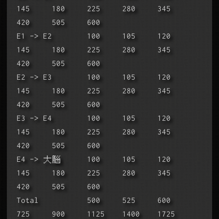
145     180     225     280     345     
420     505     600
E1 -> E2        100     105     120     
145     180     225     280     345     
420     505     600
E2 -> E3        100     105     120     
145     180     225     280     345     
420     505     600
E3 -> E4        100     105     120     
145     180     225     280     345     
420     505     600
E4 -> 大腦      100     105     120     
145     180     225     280     345     
420     505     600
Total           500     525     600     
725     900     1125    1400    1725    