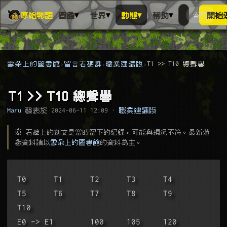
▾
▾
▾
▾
原始物語
圖鑑
世界
動態
幫助
索引
開始
搜人物、動
搜尋萬物索
雲朵上的圖書館
留言石碑群
職業建議版
T1 >> T10 總聲譽
T1 >> T10 總聲譽
Maru
發表於
2024-06-11 12:09
·
職業建議版
※ 石碑上的刻文是當時留下的紀錄，可能與現況不符。最新遊
戲資料請以
雲朵上的圖書館
的資料為主。
T0      T1      T2      T3      T4      
T5      T6      T7      T8      T9      
T10
E0 -> E1        100     105     120     