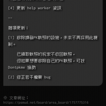
[4] 更新 help worker 資訊
--
雜項更新：
[1] 移除換發PK執照的設施，未來不再採用此機
制。
    已領取執照的玩家不收回執照，
    但如果想要移除自己的PK執照，可找 
Dontpkme 協助
[2] 修正若干魔藥 bug
※ 文章網址：
https://psmud.net/board/area_board/1757775316