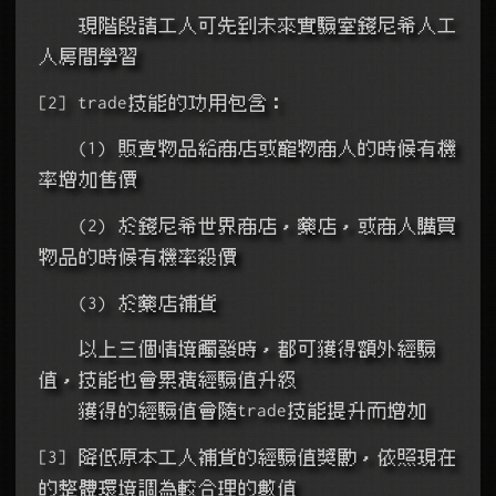
    現階段請工人可先到未來實驗室錢尼希人工
人房間學習
[2] trade技能的功用包含：
    (1) 販賣物品給商店或寵物商人的時候有機
率增加售價
    (2) 於錢尼希世界商店，藥店，或商人購買
物品的時候有機率殺價
    (3) 於藥店補貨
    以上三個情境觸發時，都可獲得額外經驗
值，技能也會累積經驗值升級
    獲得的經驗值會隨trade技能提升而增加
[3] 降低原本工人補貨的經驗值獎勵，依照現在
的整體環境調為較合理的數值