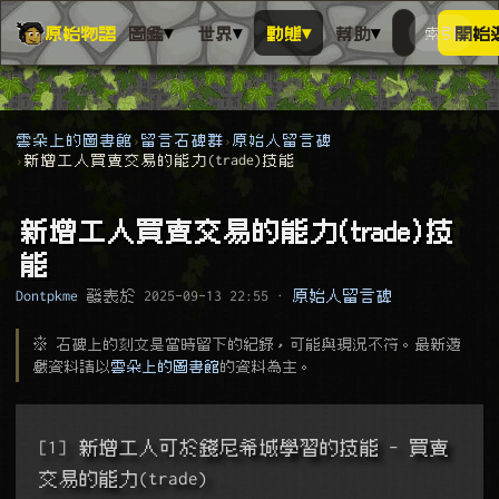
▾
▾
▾
▾
原始物語
圖鑑
世界
動態
幫助
索引
開始
搜人物、動
搜尋萬物索
雲朵上的圖書館
留言石碑群
原始人留言碑
新增工人買賣交易的能力(trade)技能
新增工人買賣交易的能力(trade)技
能
Dontpkme
發表於
2025-09-13 22:55
·
原始人留言碑
※ 石碑上的刻文是當時留下的紀錄，可能與現況不符。最新遊
戲資料請以
雲朵上的圖書館
的資料為主。
[1] 新增工人可於錢尼希城學習的技能 - 買賣
交易的能力(trade)