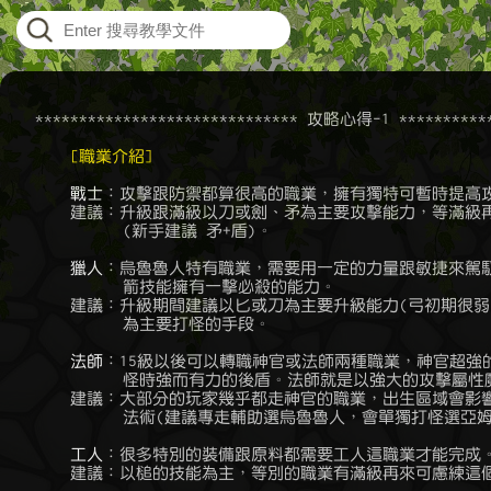
    ****************************** 攻略心得-1 ************
[職業介紹]
戰士
：攻擊跟防禦都算很高的職業，擁有獨特可暫時提高攻
	建議：升級跟滿級以刀或劍、矛為主要攻擊能力，等滿級再考慮別的武器

	      (新手建議 矛+盾)。

獵人
：烏魯魯人特有職業，需要用一定的力量跟敏捷來駕馭
	      箭技能擁有一擊必殺的能力。

	建議：升級期間建議以匕或刀為主要升級能力(弓初期很弱)，滿級後弓箭

	      為主要打怪的手段。

法師
：15級以後可以轉職神官或法師兩種職業，神官超強的
	      怪時強而有力的後盾。法師就是以強大的攻擊屬性魔法為手段。

	建議：大部分的玩家幾乎都走神官的職業，出生區域會影響能學到的屬性

	      法術(建議專走輔助選烏魯魯人，會單獨打怪選亞姆亞姆)

工人
：很多特別的裝備跟原料都需要工人這職業才能完成。
	建議：以槌的技能為主，等別的職業有滿級再來可慮練這個職業。
