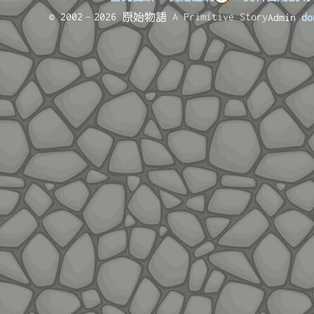
© 2002–2026 原始物語
A Primitive Story
Admin
do