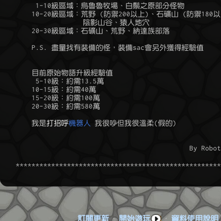
	 1-10級區域：烏魯魯牧場、白鬃之原部分怪物

	10-20級區域：荒野 (防禦200以上)、石礦山 (防禦180以上)、

	             陰影山谷、猿人地穴

	20-30級區域：石礦山、荒野、納達族部落

	P.S. 盡量找有裝備的怪，裝備sac會另外獲得經驗值

	目前原始物語升級經驗值

	 5-10級：約需13.5萬

	10-15級：約需40萬

	15-20級：約需100萬

	20-30級：約需580萬

	我是
打招呼
機器人
 我很吵但我很溫柔(假的)

					        By Robot at 2022.07.19

訂閱更新
·
開始遊玩
·
資料使用說明