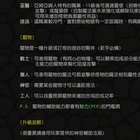
巫醫
：亞姆亞姆人特有的職業，15級後可選通靈使 (招喚
	      攻擊) 或魔藥師 (自製魔法藥水來強化或解除玩家的法術效益，也

	      可用來增加怪物負面屬性效益)。

	建議：這職業較冷門，當對原始物語有一定認識時，有興趣可以練練看。

[寵物]
	寵物是一種升級或打怪的很好的夥伴 (新手必備)

戰士
：可善用寵物 (有同心的物種) 可以騎乘加成部分能
	      主能力的寵物來幫忙阻擋攻擊。

獵人
：可善用寵物的魔法弓箭追擊依怪物的魔法相剋屬性去
神官
：需要某些寵物才可以遠距施法。

工人
：可以找靈長類寵物來增加合成的成功率。

	P.S. 寵物的輔助能力都會有
魅力(PER)
的門檻唷

[升級攻略]
	(很重要請善用玩家提供的神官輔助法術)
