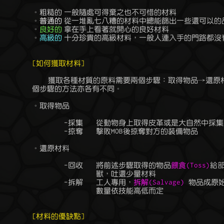
	。
粗糙的
	一般隨處可得棄之也不可惜的材料

	。
普通的
	從一堆亂七八糟的材料中總能篩出一些還可以的品質

	。
良好的
	拿在手上看著就開心的良好材料

	。
高級的
	十分珍貴的高級材料，一般人連入手的門路都沒有

[如何獲取材料]
	    獲取各種材質的原料需要兩個步驟：取得物品→還原材料，執行這兩

	個步驟的方法亦各有不同。

	。取得物品

		-採集	從動物身上取得皮革或是大自然中採集花草樹木

		-掠奪	擊敗MOB後掠奪對方的裝備物品

	。還原材料

		-回收	將前述步驟取得的物品
餵食(Toss)
給部
			獸，吐還少量材料

		-拆解	工人專用，
拆解(Salvage)
 物品成原
			數量依技能高低而定

[材料的優缺點]