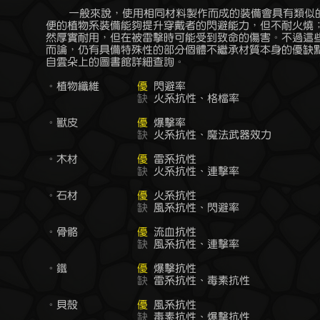
	    一般來說，使用相同材料製作而成的裝備會具有類似的特質，一如輕

	便的植物系裝備能夠提升穿戴者的閃避能力，但不耐火燒；而鐵系裝備雖

	然厚實耐用，但在被雷擊時可能受到致命的傷害。不過這些優缺點是一般

	而論，仍有具備特殊性的部分個體不繼承材質本身的優缺點，具體差異可

	自雲朵上的圖書館詳細查詢。

	。植物纖維	
優
 閃避率

缺
 火系抗性、格檔率

	。獸皮		
優
 爆擊率

缺
 火系抗性、魔法武器效力

	。木材		
優
 雷系抗性

缺
 火系抗性、連擊率

	。石材		
優
 火系抗性

缺
 風系抗性、閃避率

	。骨骼		
優
 流血抗性

缺
 風系抗性、連擊率

	。鐵		
優
 爆擊抗性

缺
 雷系抗性、毒素抗性

	。貝殼		
優
 風系抗性

缺
 毒素抗性、爆擊抗性
