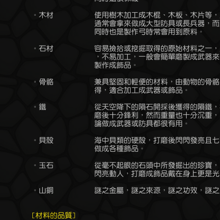
	。木材		使用樹木加工成木棍、木板、木片等，堅固的木材質地

			通常會拿來做成大型防具或長兵器，而充滿韌性的木材

			同時也是製作弓時常會用到原料。

	。石材		容易撿拾或挖掘取得的原始材料之一，堅硬沉重的石材

			，不易加工，一般會簡單磨製成武器來使用，偶爾也會

			製作成飾品。

	。骨骼		兼具堅固和輕便的材料，由動物的骨骼、牙齒等組織取

			得，適合加工成武器或飾品。

	。鐵		從天空降下的隕石開採後獲得的隕鐵，相當堅硬，且打

			磨後十分鋒利，然而重量也十分沉重，只要拿得動，不

			論做成武器或防具都很有用。

	。貝殼		海中貝類的硬殼，打磨後閃閃發亮且七彩斑斕，很適合

			做成各種飾品。

	。玉石		從毫不起眼的石頭中所發掘出的珍寶，玉石孕有能量且

			閃亮動人，打磨成飾品戴在身上更是光彩奪目。

	。山銅		謎之金屬，謎之來源，謎之功效，謎之用途。

[材料的品質]