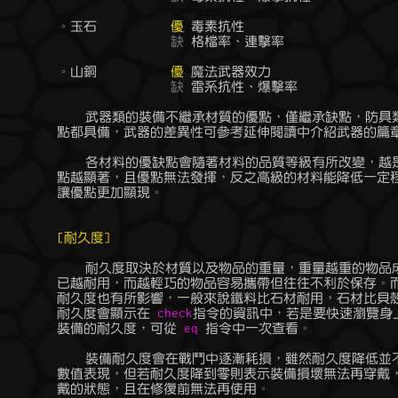
	。玉石		
優
 毒素抗性

缺
 格檔率、連擊率

	。山銅		
優
 魔法武器效力

缺
 雷系抗性、爆擊率

	    武器類的裝備不繼承材質的優點，僅繼承缺點，防具類則是優點和缺

	點都具備，武器的差異性可參考延伸閱讀中介紹武器的篇章。

	    各材料的優缺點會隨著材料的品質等級有所改變，越是低廉的材料缺

	點越顯著，且優點無法發揮，反之高級的材料能降低一定程度的缺點，且

	讓優點更加顯現。

[耐久度]
	    耐久度取決於材質以及物品的重量，重量越重的物品成分越紮實，所

	已越耐用，而越輕巧的物品容易攜帶但往往不利於保存。而材質的差異對

	耐久度也有所影響，一般來說鐵料比石材耐用，石材比貝殼耐用。裝備的

	耐久度會顯示在 
check
指令的資訊中，若是要快速瀏覽身上
	裝備的耐久度，可從 
eq
 指令中一次查看。

	    裝備耐久度會在戰鬥中逐漸耗損，雖然耐久度降低並不會影響裝備的

	數值表現，但若耐久度降到零則表示裝備損壞無法再穿戴，會強制取消穿

	戴的狀態，且在修復前無法再使用。
