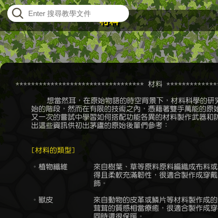
材料
    ********************************* 材料 **************
	    想當然耳，在原始物語的時空背景下，材料科學的研究尚處於相當原

	始的階段，然而在有限的技術之內，憑藉著雙手萬能的原始人們仍在一次

	又一次的嘗試中學習如何搭配功能各異的材料製作武器和防具，因而歸納

	出這些資訊供初出茅廬的原始後輩們參考：

[材料的類型]
	。植物纖維	來自樹葉、草等原料原料編織成布料或繩索等，容易取

			得且柔軟充滿韌性，很適合製作成穿戴在身上的衣物服

			飾。

	。獸皮		來自動物的皮革或鱗片等材料製作成的皮料，柔軟又毛

			茸茸的質感相當療癒，很適合製作成穿在身上的服飾，

			同時還很保暖。
