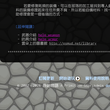
	    若要修復耗損的裝備，可以在部落的加工屋找到專人處理，但稀有材

	料的裝備修理起來往往所費不貲，所以若能自備材料，找一位工人同伴協

	助修理會是一個省錢的方式。

[延伸閱讀]
	 - 武器介紹 
help weapon
	 - 防具介紹 
help armor
	 - 雲朵上的圖書館 
http://psmud.net/library
訂閱更新
·
開始遊玩
·
資料使用說明
© 2002–2026 原始物語
A Primitive Story
Admin
do