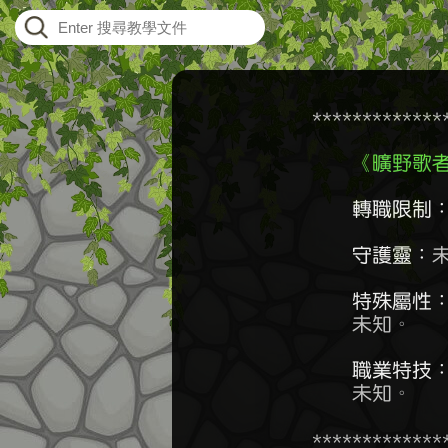
    ************
《曠野歌
轉職限制
守護靈：
未
特殊屬性
	未知。

職業特技
	未知。
