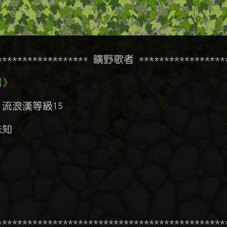
******************* 曠野歌者 ******************
者》
：
流浪漢等級15

知

：
：