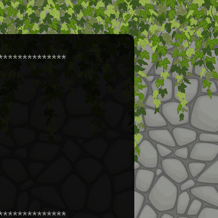
*************
