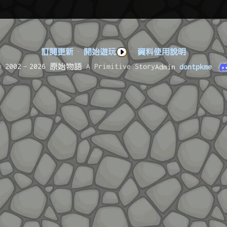
訂閱更新
·
開始遊玩
·
資料使用說明
© 2002–2026 原始物語
A Primitive Story
Admin
dontpkme