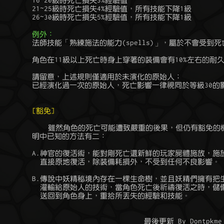
	16~20級時死亡損失3%經驗值

	21~25級時死亡損失4%經驗值，所有技能下降1級

	26~30級時死亡損失5%經驗值，所有技能下降1級

例外：
	法師技能「熟練施法的能力(spells)」，屬於不會受到死亡減損的技能

	角色在11級以上死亡時身上穿著的裝備會有10%左右的耐久度耗損

	請留意，上述規則僅適用於未演化的原始人；

	已經演化過一次的原始人，死亡影響一律視同於等級30的影響效果。

[豁免]
	    雖然角色的死亡可能遭致嚴重的後果，但仍有豁免的機會，目前的文

	明中已知的方法有二：

	A.神官的復活術，能對剛死亡還新鮮的玩家屍體施放，施放完成後玩家會

	  直接原地復活，除裝備耗損外，不受到任何不良影響。

	B.傳說中妖精秘境內存在一棵生命樹，並且妖精們擁有把生命樹的生命力

	  灌輸給原始人的技術，當角色死亡後祈禱復活之時，儲備的能量將重新

	  送回到角色身上，重拾所丟失的經驗和技能。

                                    最後更新 By Dontpkme 