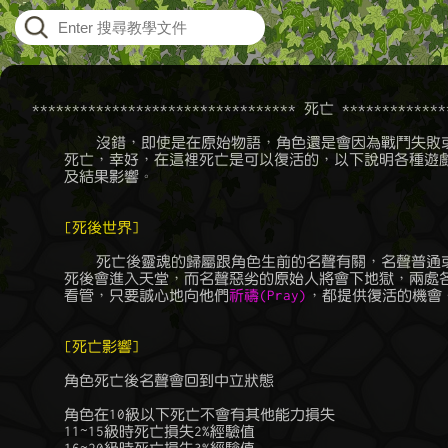
    ********************************* 死亡 **************
	    沒錯，即使是在原始物語，角色還是會因為戰鬥失敗或各種不幸因素

	死亡，幸好，在這裡死亡是可以復活的，以下說明各種遊戲中的死亡過程

	及結果影響。

[死後世界]
	    死亡後靈魂的歸屬跟角色生前的名聲有關，名聲普通或良好的原始人

	死後會進入天堂，而名聲惡劣的原始人將會下地獄，兩處各有不同的精靈

	看管，只要誠心地向他們
祈禱(Pray)
，都提供復活的機會。
[死亡影響]
	角色死亡後名聲會回到中立狀態

	角色在10級以下死亡不會有其他能力損失

	11~15級時死亡損失2%經驗值
