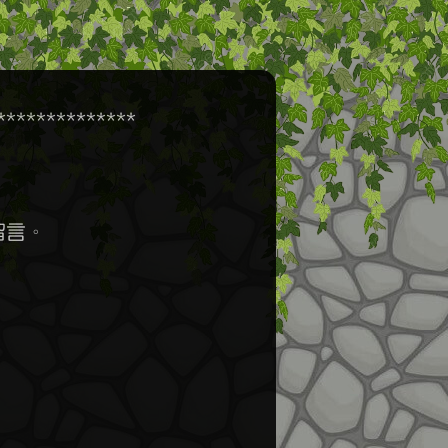
************

言。
