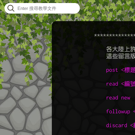
    ************
	各大陸上許多地方都會有一些供人留言的留言版，

	這些留言版的使用方法都是相同的，提供下列指令﹕

post <標
read <編
read new
 
followup
discard 