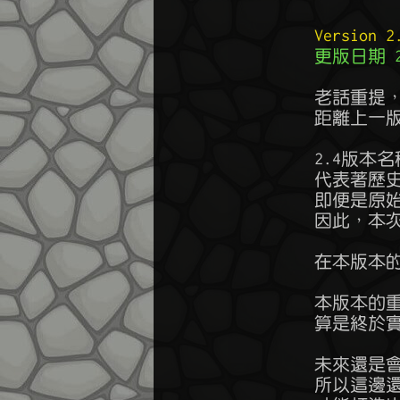
Version
更版日期 20
        老話重提，
        距離上
        2.4版
        代表
        即便
        因此
        在本版本
        本版本
        算是
        未來
        所以