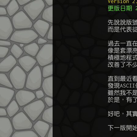
Version
更版日期 20
        先說
        而是代
        過去
        像是
        積極
        改善
        直到最
        發現A
        雖然我
        於是，有
        好吧，
        下一