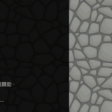
與贊助。

-
