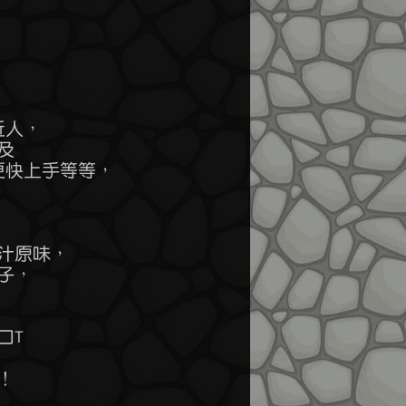
人，



更快上手等等，

汁原味，

子，

T


