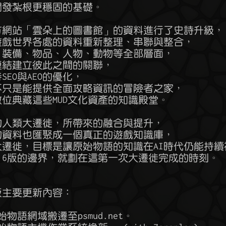
的開發紮根更穩固的基礎。

，官方網站「雲朵上的圖書館」的資料進行了史詩升級，

落於遊戲世界各處的資料重新整理、串聯與整合，

地圖、裝備、物品、人物、動物等全部層面，

度連結建立彼此之間的關聯，

待SEO與AEO的優化，

這裡不只是能提供全面攻略資訊的冒險者之家，

善數位典藏這些MUD文化資產的知識殿堂。

當時的人類大遷徙，所帶來的融合與提升，

物語的資料也匯聚成一個真正的遊戲知識庫，

數位大遷徙，目標是讓原始物語的知識在AI時代仍能持續
物語2.6版的邊界，就劃在這第一次大遷徙完成的時刻。

.6版主要更新內容：

原始物語網域搬遷至psmud.net。
