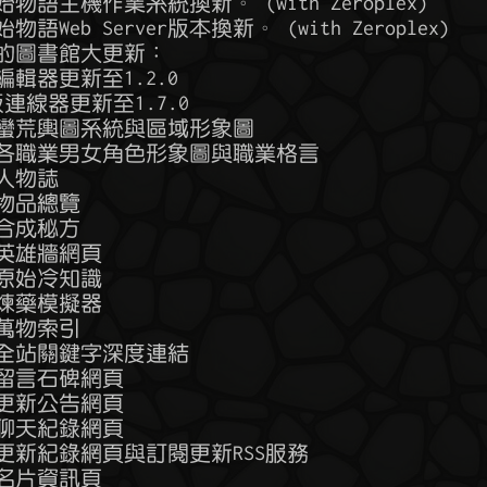
原始物語主機作業系統換新。 (with Zeroplex)

始物語Web Server版本換新。 (with Zeroplex)

朵上的圖書館大更新：

地圖編輯器更新至1.2.0

eb版連線器更新至1.7.0

 新增蠻荒輿圖系統與區域形象圖

  新增各職業男女角色形象圖與職業格言

增人物誌

增物品總覽

增合成秘方

新增英雄牆網頁

新增原始冷知識

新增煉藥模擬器

增萬物索引

 新增全站關鍵字深度連結

新增留言石碑網頁

新增更新公告網頁

新增聊天紀錄網頁

 新增更新紀錄網頁與訂閱更新RSS服務

玩家名片資訊頁
