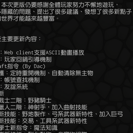
以上，本次更版仍要感謝全體玩家努力不懈地遊玩，

了很多隱藏的問題、提出了很多建議、發想了很多新點子，
語的世界才能越來越豐富。

.5版主要更新內容：

：Web client支援ASCII動畫播放

系統：玩家回鍋引導機制

ft指令 (By Dac)

系統維護：定時重開機制、自動清除無主物

系統：帳號查找機制

統：友誼系統

新

 新的戰士二階：野豬騎士

  新的獵人二階：神射手，加入曲射技能

  獵人新技能：野地製作、弓系武器新特性、加入巨弓

  工人新技能：交易、工具系武器新特性

 魔法學士新指令：魔法知識
