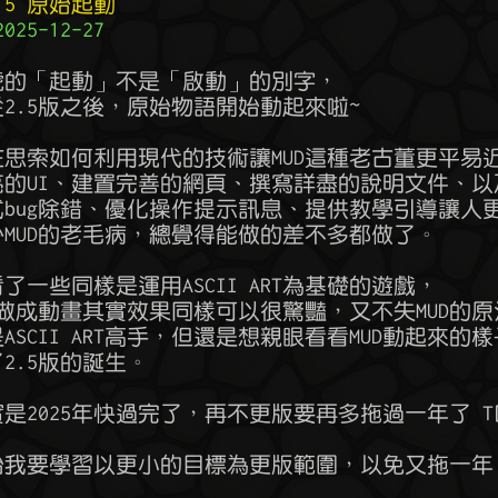
 2.5 原始起動
25-12-27
說版號的「起動」不是「啟動」的別字，

表從2.5版之後，原始物語開始動起來啦~

一直在思索如何利用現代的技術讓MUD這種老古董更平易近
套漂亮的UI、建置完善的網頁、撰寫詳盡的說明文件、以及
地程式bug除錯、優化操作提示訊息、提供教學引導讓人
了不少MUD的老毛病，總覺得能做的差不多都做了。

近看了一些同樣是運用ASCII ART為基礎的遊戲，

SCII做成動畫其實效果同樣可以很驚豔，又不失MUD的原
不是ASCII ART高手，但還是想親眼看看MUD動起來的樣
了2.5版的誕生。

其實是2025年快過完了，再不更版要再多拖過一年了 T口
版開始我要學習以更小的目標為更版範圍，以免又拖一年！