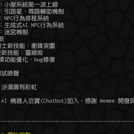
新系統：小屋系統第一波上線

新系統：引路星，尋路輔助機制

系統：NPC行為排程系統

統：生成式AI NPC行為系統

統：迷宮機制

新

野豬騎士新技能：衝鋒突圍

通靈使新技能：靈線術

他細項功能優化、bug修復

初試啼聲

動：沙漠哪有彩虹

：AI 機器人洽寶(Chatbot)加入，感謝 Wemee 開發
----------------------------------------------