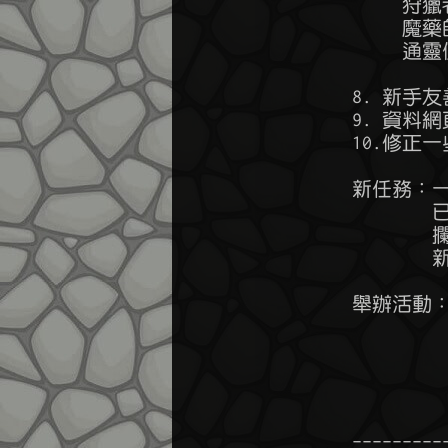
           
            
            
        8.
        9. 資
        10
        新任務
               
               
                
        舉辦活動
               
              
               
        ---------