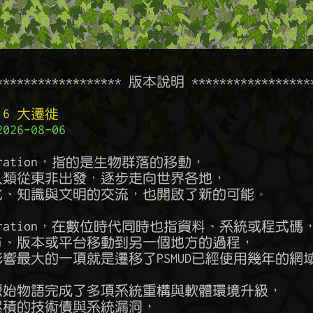
******************* 版本說明 ******************
2.6 大遷徙
26-08-06
igration，指的是生物群落的移動，

年前人類從東非出發，逐步走向世界各地，

了文化、知識與文明的交流，也開啟了新的可能。

Migration，在數位時代同時也指資料、系統或程式碼，
個地方、版本或平台移動到另一個地方的過程，

包含影響最大的一項就是遷移了PSMUD已經使用幾年的網域
年，原始物語完成了多項系統重構與軟體環境升級，

年累積的技術債與系統漏洞，
