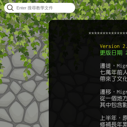
    ************
Version 
更版日期 20
        遷徙，M
        七萬
        帶來
        遷移，
        從一
        其中
        上半
        修補長