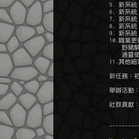
        5. 
        6. 
        7. 新
        8. 新系
        9. 新系
        10.職業更
            
            
        11.其
        新任務：
        舉辦活
        社群貢獻
        ---------