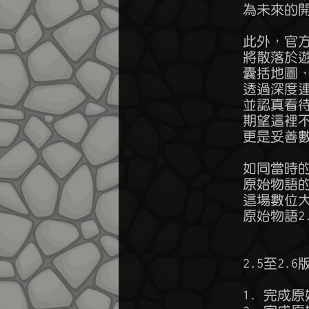
        為未來
        此外
        將散
        囊括
        透過深
        並認真看
        期望
        更是妥
        如同
        原始
        這場
        原始
        2.5至2
        1. 完成