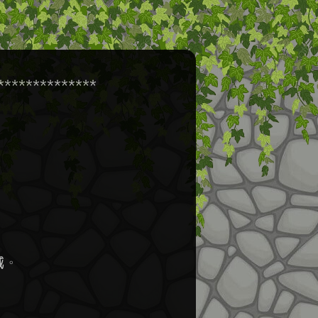
*************



。
