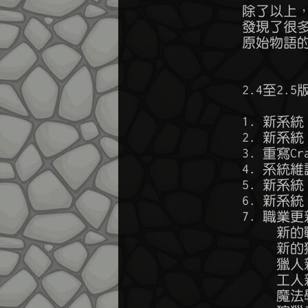
        除了
        發現
        原始物
        2.4至2
        1. 新系統
        2. 新
        3. 重寫Cra
        4. 
        5. 新
        6. 新系
        7. 職業更
            
           
           
           
            