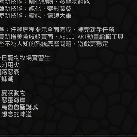
  狩獵者新技能：馴化動物、多寵物組隊

 魔藥師新技能：純化、變形魔藥

 通靈使新技能：靈視、靈魂大軍

 新手友善：任務歷程提示全面完成、補完新手任務

料網頁新增美食收錄頁面、ASCII ART動畫編輯工具

.修正一些不為人知的系統底層問題，遊戲更穩定

：一日寵物牧場實習生

 已知用火

 攔路惡霸

新蜂潮

：夏眠動物

   惡靈海岸

    烏魯魯聖誕城

   想念的味道

----------------------------------------------