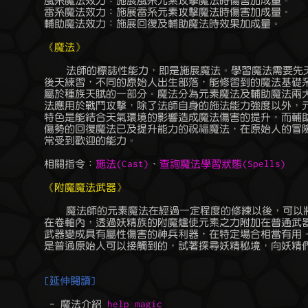
	風系魔法效力：施展風系元素攻擊魔法時傷害加成量。

	雷系魔法效力：施展雷系元素攻擊魔法時傷害加成量。

	輔助魔法效力：施展回復及輔助魔法時效果加成量。

《魔法》
	    法師的標誌性能力，即是施展魔法。學習魔法需要先天條件，也需要

	後天練習，不同的原始人出生部落，能修習到的魔法基礎系別有所不同，

	屬於種族天賦的一部分。魔法分為元素魔法及輔助魔法兩大類型，元素魔

	法應用於戰鬥攻擊，除了法師自身的施法能力強度以外，元素魔法的一大

	特色是能結合天氣環境的影響造成魔法傷害的提升。而輔助魔法包含治療

	傷勢的回復魔法已及提升能力的祝福魔法，在原始人的冒險隊伍中更是非

	常受到歡迎的能力。

	相關指令：
施法(Cast)
、
查詢魔法學習狀態(Spells)
《附魔魔法武器》
	    魔法師的元素魔法在經過一定程度的修練以後，可以將魔法咒語書寫

	在卷軸內，透過妖精族的附魔爐使元素之力附加在普通武器上，讓普通的

	武器變成具有屬性傷害的神兵利器，在特定場合相當有用。但妖精族並不

	是普通原始人可以接觸到的，試著探尋妖精秘境，向妖精們請益吧。

[延伸閱讀]
	 - 魔法介紹 
help magic