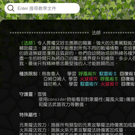
    ********************************* 法師 **************
《法師》
令人畏懼又好生羨慕的職業，強大的元素駕馭能力
	輔助魔法，讓法師幾乎能應對所有不同的戰場情勢，但培養一位頂尖法師

	的路途無疑是漫長且孤寂的，他們自幼開始培訓熟練各種咒語的使用，窮

	盡一生的時間只為將自己的魔法境界提升到極致，多少人在這當中放棄自

	我，最後只有精神意志最堅強的人才能脫穎而出。

種族限制：
烏魯魯人   學習 
呼風術Ⅳ
馭雷術Ⅱ
回復術
	          亞姆亞姆人 學習 
火球術Ⅳ
呼風術Ⅱ
回復術
	          錢尼希人   學習 
馭雷術Ⅳ
火球術Ⅱ
回復術
守護靈：
雪鴞

	        使用consider時能看到對象屬性(魔風火雷)傷害、屬性抗性

	        和魔法武器效力等數值。

特殊屬性：
	元素魔法效力：施展所有類型的元素攻擊魔法時傷害加成量。

	火系魔法效力：施展火系元素攻擊魔法時傷害加成量。
