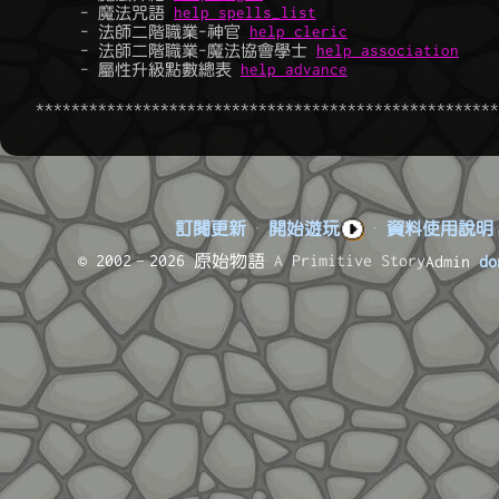
	 - 魔法咒語 
help spells_list
	 - 法師二階職業-神官 
help cleric
	 - 法師二階職業-魔法協會學士 
help association
	 - 屬性升級點數總表 
help advance
訂閱更新
·
開始遊玩
·
資料使用說明
© 2002–2026 原始物語
A Primitive Story
Admin
do