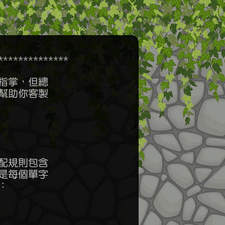
************
