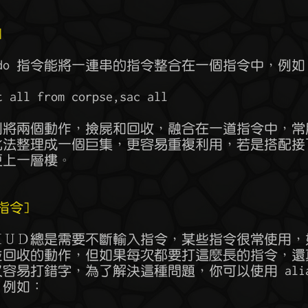
]
指令]