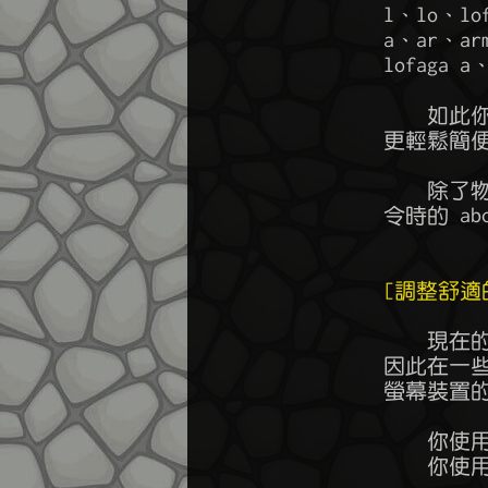
	l、lo、lof、lofa、lofag、lofaga

	a、ar、arm、armo、armor

	lofaga a、lofaga ar、lofaga arm、lofaga armo、lofaga armor

	    如此你能有很多簡短自己輸入指令的方法，熟悉使用簡短ID，讓遊戲

	更輕鬆簡便。

	    除了物品ID以外，房間敘述中出現可look的關鍵字，或是使用 ask指

	令時的 about關鍵字，也支援簡短ID，邏輯同上。

[調整舒適
	    現在的螢幕裝置日新月異，每個人遊戲所使用的配置可能大相逕庭，

	因此在一些需要分頁顯示的遊戲內容，你可以使用 moreset 指令，依照

	螢幕裝置的性質和個人喜好設置適合分頁行數，例如：

	    你使用畫面較扁的筆電，合適的分頁行數約在20行左右

	    你使用桌電螢幕較大，分頁行數可能達到30行
