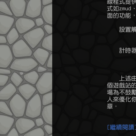
	線程式提供的擴充性，你還可以開發自己的外掛，常見的ＭＵＤ客戶端程

	式如zmud、mudlet、tintin++等都支援自訂義遊戲腳本甚至自訂義遊戲介

	面的功能，常見的腳本功能如：

	    設置觸發：當畫面上出現特定文字訊息的時候，自動執行指令。應用

	              方式如戰鬥中血量低下時，自動喝藥水。

	    計時器：  每隔一段時間自動執行指令。應用方式如人不在電腦前，

	              但你可以先站在有怪的地方，每隔一段時間自動打怪等人

	              回來之後經驗值就自動練好了。

	    上述由客戶端連線程式自動完成指令的方式統稱為機器人，請注意每

	個遊戲站的規則不一，有的ＭＵＤ是禁止機器人行為的，而原始物語的立

	場為不鼓勵但不禁止，因此你只要不違反規則，在這裡可以自由使用機器

	人來優化你的遊戲體驗。腳本的撰寫方式請自行搜尋客戶端程式的教學文

	章。

[繼續閱讀