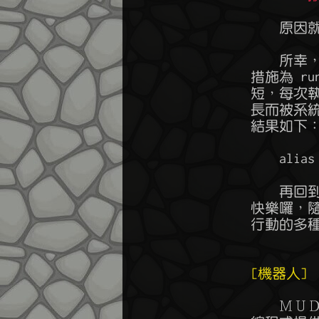
	    原因就是因為同時執行超過 20 個指令，被阻擋了。

	    所幸，為了讓玩家能自由設定快捷路徑，原始物語提供了另一個配套

	措施為 run 指令， run 可視為專門用來移動的巨集指令，且不論路徑長

	短，每次執行 run 只會計算為一次指令，改用 run 就能順利避免指令過

	長而被系統阻擋的尷尬情形，將指令修改後，設定成一個新的快捷指令，

	結果如下：

	    alias -a p2 run o 15s 5e s w

	    再回到烏魯魯 recall 嘗試一次 p2 指令，你就能享受到瞬間移動的

	快樂囉，隨著你在遊戲中探索的區域日漸擴張，搭配 run適當管理方便你

	行動的多種 alias 能大幅增加遊玩的順暢感。

[機器人]
	    ＭＵＤ好玩的地方，除了你可以正常的遊玩遊戲以外，根據客戶端連
