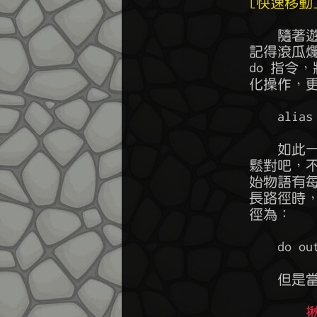
[快速移動
	    隨著遊戲進行越來越熟悉，一些常用的移動路線，大概已經在腦海中

	記得滾瓜爛熟，但路線越長總是每次都要下一堆指令，因此你想到了利用

	do 指令，將一連串路徑包裝成一個巨集，再設個快捷 alias ，來達到簡

	化操作，更容易四處奔走，堪稱完美，例如：

	    alias -a p1 do e,e,e,e,n,n,e,se,n,e,s,s,w

	    如此一來只要下達 p1 指令，就能讓你自動走完一連串長路徑，很輕

	鬆對吧，不過呢，當你的路徑越來越複雜時，會遇到另一個問題，由於原

	始物語有每秒鐘下達指令次數上限，當你使用 do 整合超過 20 個指令的

	長路徑時，將被系統阻擋，例如，從烏魯魯 recall 走到納達族族長的路

	徑為：

	    do out,s,s,s,s,s,s,s,s,s,s,s,s,s,s,s,e,e,e,e,e,s,w

	    但是當你執行以後，走到一半就會看到如下訊息：
