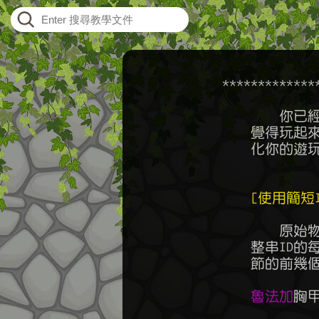
    ***********
	    你已經遊玩了一陣子原始物語，對於操作和玩法邏輯瞭若指掌，但總

	覺得玩起來卡卡的，該如何優化自己的遊玩體驗呢？這篇文章幫助你客製

	化你的遊玩環境，使你玩起來像個職業選手一般絲滑流暢。

[使用簡短I
	    原始物語的物品，人物ID，都能使用簡短ID。簡短ID的匹配規則包含

	整串ID的每個單字節，以及你可以只輸入ID的前幾個字母，或是每個單字

	節的前幾個字母，就能匹配該物品，不需要打完整個ID，例如：

魯法加
胸甲