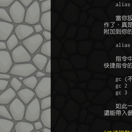
	    alias -a gc do get all from corpse,sac all

	    當你設置完成之後，只要輸入 gc ，就可以完成撿屍並回收的連串動

	作了，真是省時省力又讓人心情愉悅吧。你還可以在 alias 裡添加參數，

	附加到你的快捷指令中，例如：

	    alias -a gc do get all from corpse $*,sac all

	    指令中的 $* 會自動替換成 gc 指令後面附帶的參數，當你使用 gc 

	快捷指令的時候，帶入不同的參數就能有不同的效果，例如：

	    gc (不帶參數)  = do get all from corpse,sac all

	    gc 2           = do get all from corpse 2,sac all

	    gc 3           = do get all from corpse 3,sac all

	    如此一來當房間內有多個corpse的時候，你既能使用 gc 簡化指令，

	還能帶入參數指定要撿哪個屍體，非常實用。
