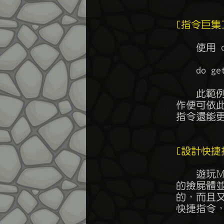
[指令巨集
	    使用 do 指令能將一連串的指令整合在一個指令中，例如：

	    do get all from corpse,sac all

	    此範例將兩個動作，撿屍和回收，融合在一道指令中，常用的固定動

	作便可依此法整理成一個巨集，更容易重複利用，若是搭配接下來的快捷

	指令還能更上一層樓。

[設計快捷
	    遊玩ＭＵＤ總是需要不斷輸入指令，某些指令很常使用，如前面提到

	的撿屍體並回收的動作，但如果每次都要打這麼長的指令，還真是挺費時

	的，而且又容易打錯字，為了解決這種問題，你可以使用 alias 自定義

	快捷指令，例如：
