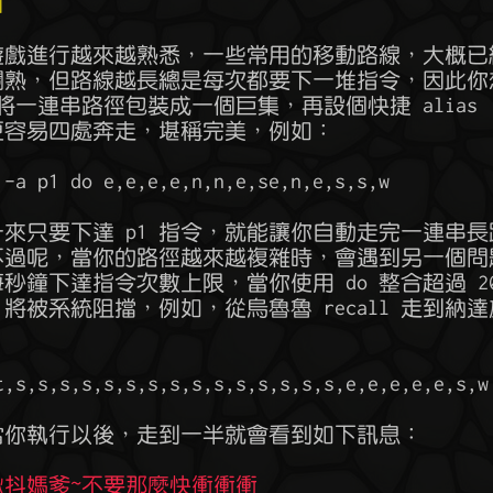
]
揪抖媽爹~不要那麼快衝衝衝