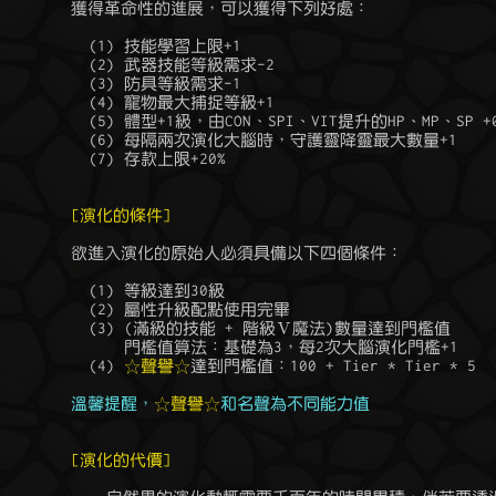
	獲得革命性的進展，可以獲得下列好處：

	  (1) 技能學習上限+1

	  (2) 武器技能等級需求-2

	  (3) 防具等級需求-1

	  (4) 寵物最大捕捉等級+1

	  (5) 體型+1級，由CON、SPI、VIT提升的HP、MP、SP +0.2

	  (6) 每隔兩次演化大腦時，守護靈降靈最大數量+1

	  (7) 存款上限+20%

[演化的條件]
	欲進入演化的原始人必須具備以下四個條件：

	  (1) 等級達到30級

	  (2) 屬性升級配點使用完畢

	  (3) (滿級的技能 + 階級Ⅴ魔法)數量達到門檻值

	      門檻值算法：基礎為3，每2次大腦演化門檻+1

	  (4) 
☆聲譽☆
達到門檻值：100 + Tier * Tier * 5

溫馨提醒，
☆聲譽☆
和名聲為不同能力值
[演化的代價]