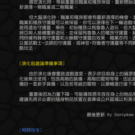
	    器官演化時，等級重置但職業和種族保留，重新開始遊玩時並不能重

	新選擇一階職業或二階職業。

	    但大腦演化時，職業和種族都會有重新選擇的機會，並且演化當下的

	職業和種族守護靈可以被保留，你可以選擇在下一輪遊戲中以降靈的方式

	啟用這些守護靈。舉例，初始種族以烏魯魯人遊玩，但大腦演化後可以亞

	姆亞姆人接續重新遊玩，並保留烏魯魯人的種族守護靈，新的一輪遊戲可

	同時擁有蜂鳥守護靈和火蜥蜴守護靈的效果。職業亦同，透過大腦演化可

	以嘗試戰士+法師的守護靈，或神官+狩獵者守護靈等不同職業特性搭配的

	酷玩法。

[演化前建議準備事項]
	    由於演化後會重啟遊戲進度，表示你目前身上的資源會有多數會在演

	化後無法使用，包含高階的裝備、高階的寵物等等，因此建議演化前先準

	備好一套新手裝備，以及低等級的寵物，以順暢進行接下來的冒險。

	    重置後因為力量下降，可能導致原本放在身上的物品無法負荷重量，

	建議先將非必要的隨身物品放置在倉庫或公共區域以利演化後取回。

                                    最後更新 By Dontpkme 
[相關指令]
