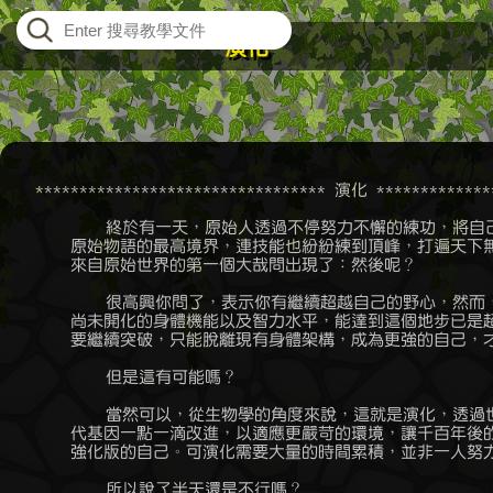
演化
    ********************************* 演化 **************
	    終於有一天，原始人透過不停努力不懈的練功，將自己的等級提升到

	原始物語的最高境界，連技能也紛紛練到頂峰，打遍天下無敵手，於是，

	來自原始世界的第一個大哉問出現了：然後呢？

	    很高興你問了，表示你有繼續超越自己的野心，然而，受限於原始人

	尚未開化的身體機能以及智力水平，能達到這個地步已是超人的水準，想

	要繼續突破，只能脫離現有身體架構，成為更強的自己，才有可能辦到。

	    但是這有可能嗎？

	    當然可以，從生物學的角度來說，這就是演化，透過世代更迭，每一

	代基因一點一滴改進，以適應更嚴苛的環境，讓千百年後的後代子孫成為

	強化版的自己。可演化需要大量的時間累積，並非一人努力就一蹴可幾。

	    所以說了半天還是不行嗎？
