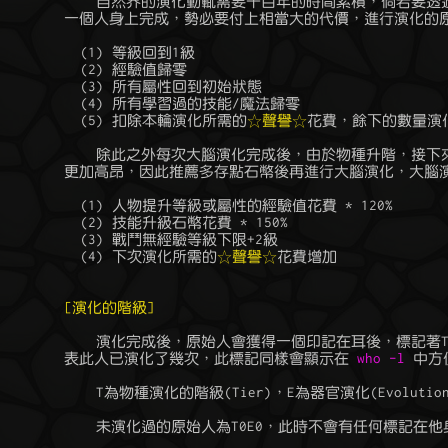
	    自然界的演化動輒需要千百年的時間累積，倘若要透過外力讓演化在

	一個人身上完成，勢必要付上相當大的代價，進行演化的原始人將會：

	  (1) 等級回到1級

	  (2) 經驗值歸零

	  (3) 所有屬性回到初始狀態

	  (4) 所有學習過的技能/魔法歸零

	  (5) 扣除本輪演化所需的
☆聲譽☆
花費，餘下的數量演化
	    除此之外每次大腦演化完成後，由於物種升階，接下來學習的成本將

	更加高昂，因此推薦多存點石幣後再進行大腦演化，大腦演化代價如下：

	  (1) 人物提升等級或屬性的經驗值花費 * 120%

	  (2) 技能升級石幣花費 * 150%

	  (3) 戰鬥無經驗等級下限+2級

	  (4) 下次演化所需的
☆聲譽☆
花費增加

[演化的階級]
	    演化完成後，原始人會獲得一個印記在耳後，標記著TxEy的文字，代

	表此人已演化了幾次，此標記同樣會顯示在
 who -l 
中方
	    T為物種演化的階級(Tier)，E為器官演化(Evolution)次數的代稱。

	    未演化過的原始人為T0E0，此時不會有任何標記在他身上。
