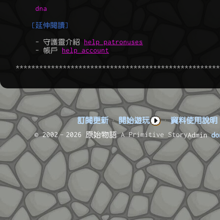
dna
[延伸閱讀]
	 - 守護靈介紹 
help patronuses
	 - 帳戶 
help account
訂閱更新
·
開始遊玩
·
資料使用說明
© 2002–2026 原始物語
A Primitive Story
Admin
do