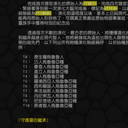
	    完成首次器官演化的原始人為
=T0E1=
，完成四次器官
	，緊接著等到第一次演化大腦完成後，標記為
=T1E0=
，以
	終階級為
=T10E0=
 ，演化到這程度以後，基本上已與現代
	能再用原始人形容他了，可謂真正意義從原始物語畢業啦，屆時將能從精

	靈族手中獲得特別的紀念品。

	    透過每次不斷的演化，最古老的原始人，將慢慢進化成新的物種，直

	到越來越接近現代智人，你將親身成為這些出現在人類發展歷史上不同時

	期的祖先們，以下列出所有物種演化階級稱呼，以初始種族是烏魯魯人為

	例：

	  T0： 原生種烏魯魯人

	  T1： 巧人烏魯魯亞種

	  T2： 豪登人烏魯魯亞種

	  T3： 直立人烏魯魯亞種

	  T4： 龍人烏魯魯亞種

	  T5： 羅德西亞人烏魯魯亞種

	  T6： 西布蘭諾人烏魯魯亞種

	  T7： 弗洛瑞斯人烏魯魯亞種

	  T8： 丹尼索瓦人烏魯魯亞種

	  T9： 尼安德塔人烏魯魯亞種

	  T10：長者智人烏魯魯亞種

[守護靈的繼承]