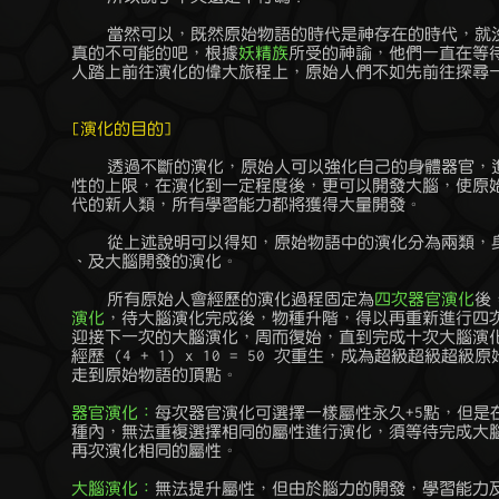
	    當然可以，既然原始物語的時代是神存在的時代，就沒有什麼事情是

	真的不可能的吧，根據
妖精族
所受的神諭，他們一直在等待
	人踏上前往演化的偉大旅程上，原始人們不如先前往探尋一番吧。

[演化的目的]
	    透過不斷的演化，原始人可以強化自己的身體器官，進而提高自身屬

	性的上限，在演化到一定程度後，更可以開發大腦，使原始人進化成更現

	代的新人類，所有學習能力都將獲得大量開發。

	    從上述說明可以得知，原始物語中的演化分為兩類，身體器官的演化

	、及大腦開發的演化。

	    所有原始人會經歷的演化過程固定為
四次器官演化
後
	演化
，待大腦演化完成後，物種升階，得以再重新進行四次
	迎接下一次的大腦演化，周而復始，直到完成十次大腦演化，期間總共會

	經歷 (4 + 1) x 10 = 50 次重生，成為超級超級超級原始人， 你將真正

	走到原始物語的頂點。

器官演化：
每次器官演化可選擇一樣屬性永久+5點，但是在
	種內，無法重複選擇相同的屬性進行演化，須等待完成大腦演化後，才能

	再次演化相同的屬性。

大腦演化：
無法提升屬性，但由於腦力的開發，學習能力及