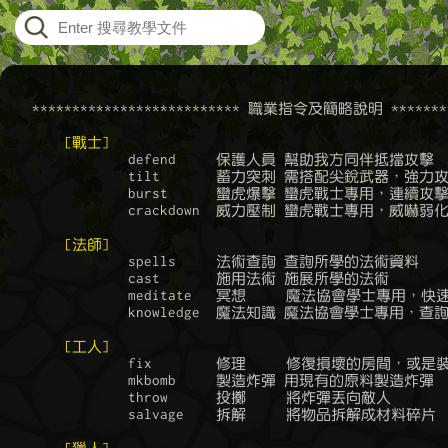
    ************************** 職業指令及簡略說明 *********
[戰士]
		defend     保護人員 幫助我方同伴抵擋攻擊

		tilt       蓄力突刺 需搭配尖銳武器，強力攻技擊

		burst      蠻虎爆擊 蠻虎戰士專用，連續攻擊 / 提升BUFF

		crackdown  威力壓制 蠻虎戰士專用，威嚇弱化敵人

[法師]
		spells     法術查詢 查詢所學的法術資料

		cast       施用法術 施展所學的法術

		meditate   冥想     魔法協會學士專用，快速恢復魔法力

		knowledge  魔法知識 魔法協會學士專用，查詢或升級咒語熟練度

[工人]
		fix        修理     修復損壞的房間，或是裝備

		mkbomb     製造炸彈 用現有的原料製造炸彈

		throw      投擲     將炸彈丟向敵人

		salvage    拆解     將物品拆解成材料碎片
