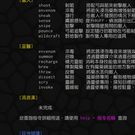
[獵人]
		shoot      射箭     搭配弓與箭來射擊敵人

		envenom    淬毒     將箭矢浸泡藥劑增強射箭的效果

		sneak      潛行     在敵人不發現的情況下移動，可避免戰鬥

		sense      鷹眼感知 提升BUFF，偵測隱形出口

		snipe      狙擊     射擊隔壁房間的敵人

		pounce     弓箭追擊 設定隨行的寵物在弓箭射擊後的追擊行動

		wildcraft  野地製作 製作獵人專用的道具

[巫醫]
		envenom	   淬毒     將武器浸泡毒液來增強攻擊力

		summon     召喚     透過靈體媒介來通靈召喚

		recharge   補充靈能 消耗本身技能值來補充媒介的能量

		brew       煉製魔藥 在有魔藥鍋釜的地方製作魔藥

		throw      投擲     將藥水丟向敵人

		dissect    解剖     魔藥師專用，解剖植物或動物屍體取得材料

		scry       靈視     通靈使專用，探知目標的位置、狀態與能力

		invoke     靈線術   通靈使專用，操控駐靈、附身、傳送、枷鎖

[流浪漢]
		未完成

	欲查詢指令詳細用途，請使用 
help + 指令名稱
 查詢

[延伸閱讀]