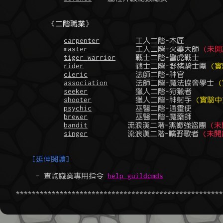
《二階職業》
carpenter
         工人二階-木匠

master
            工人二階-火藥大師 
(未開
tiger_warrior
     戰士二階-蠻虎戰士

rider
             戰士二階-野豬騎士團 
(實
cleric
            法師二階-神官

association
       法師二階-魔法協會學士 
seeker
            獵人二階-狩獵者

shooter
           獵人二階-神射手 
(實驗中
psychic
           巫醫二階-通靈使

brewer
            巫醫二階-魔藥師

bandit
          流浪漢二階-黑蠍強盜團 
(未
singer
          流浪漢二階-曠野歌者 
(未開
[延伸閱讀]
         - 查詢職業專用指令 
help guildcmds