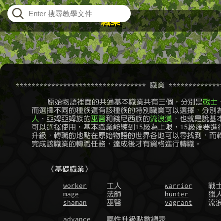
職業
    ********************************* 職業 **************
	    原始物語裡面的共通基本職業共有三個，分別是
戰士
	而選擇不同的種族還有該種族的特別職業可以選擇，分別
	人
、亞姆亞姆族的
巫醫
和錢尼西族的
流浪漢
，也就是說基本
	可以選擇使用，基本職業能練到15級為上限，15級後要進行轉職才能繼續

	升級，轉職的地點在原始物語的世界各地可以尋找到，而轉職前，必須先

	完成該職業的轉職任務，達成後才有資格進行轉職。

《基礎職業》
worker
     工人           
warrior
    戰士
mage
       法師           
hunter
     獵人
shaman
     巫醫           
vagrant
    流
advance
    屬性升級點數總表
